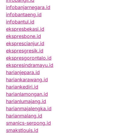
infobangli.id
infobanjarnegara.id
infobantaeng.id
infobantul.id
ekspresbekasi.id
ekspresbone.id
eksprescianjur.id
ekspresgresik.id
ekspresgorontalo.id
ekspresindramayu.id
harianjepara.id
hariankarawang.id
hariankediri.id
harianlamongan.id
harianlumajang.id
harianmajalengka.id
harianmalang.id
smanics-serpong.id
smakstlouis.id