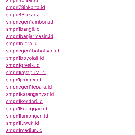
smpn4blitar.id
smpn78jakarta.id
smpn88jakarta.id
smpnegeri1ambon.id
smpn1bangil.id
smpn1banjarmasin.id
smpn1biora.id
smpnegeri1bobotsari.id
smpn1boyolali.id
smpn1gresik.id
smpn1jayapura.id
smpn1jember.id
smpnegeri1jepara.id
smpn1karanganyar.id
smpn1kendari.id
smpn1kranggan.id
smpn1lamongan.id
smpn1luwuk.id
smpn1madiun.id