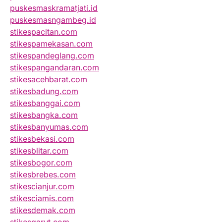
puskesmaskramatjati.id
puskesmasngambeg.id
stikespacitan.com
stikespamekasan.com
stikespandeglang.com
stikespangandaran.com
stikesacehbarat.com
stikesbadung.com
stikesbanggai.com
stikesbangka.com
stikesbanyumas.com
stikesbekasi.com
stikesblitar.com
stikesbogor.com
stikesbrebes.com
stikescianjur.com
stikesciamis.com
stikesdemak.com