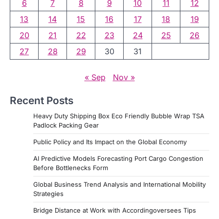
6
7
8
9
10
11
12
13
14
15
16
17
18
19
20
21
22
23
24
25
26
27
28
29
30
31
« Sep
Nov »
Recent Posts
Heavy Duty Shipping Box Eco Friendly Bubble Wrap TSA
Padlock Packing Gear
Public Policy and Its Impact on the Global Economy
AI Predictive Models Forecasting Port Cargo Congestion
Before Bottlenecks Form
Global Business Trend Analysis and International Mobility
Strategies
Bridge Distance at Work with Accordingoversees Tips