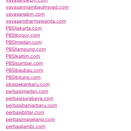
yayasanpkbm.com
yayasanmambaulirsyad.com
yayasanabm.com
yayasandharmawanita.com
PBSIjakarta.com
PBSIbogor.com
PBSImedan.com
PBSIlampung.com
PBSIkaltim.com
PBSIsumbar.com
PBSIbaubau.com
PBSIbitung.com
pbsipekanbaru.com
perbasimedan.com
perbasisurabaya.com
perbasibanjarbaru.com
perbasiblitar.com
perbasimagelang.com
perbasijambi.com