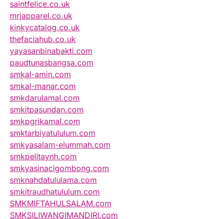
saintfelice.co.uk
mrjapparel.co.uk
kinkycatalog.co.uk
thefaciahub.co.uk
yayasanbinabakti.com
paudtunasbangsa.com
smkal-amin.com
smkal-manar.com
smkdarulamal.com
smkitpasundan.com
smkpgrikamal.com
smktarbiyatululum.com
smkyasalam-elummah.com
smkpelitaynh.com
smkyasinacigombong.com
smknahdatululama.com
smkitraudhatululum.com
SMKMIFTAHULSALAM.com
SMKSILIWANGIMANDIRI.com