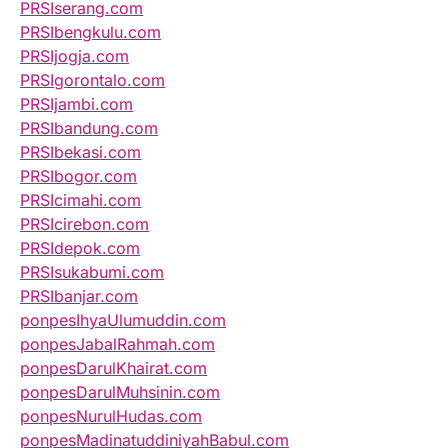
PRSIserang.com
PRSIbengkulu.com
PRSIjogja.com
PRSIgorontalo.com
PRSIjambi.com
PRSIbandung.com
PRSIbekasi.com
PRSIbogor.com
PRSIcimahi.com
PRSIcirebon.com
PRSIdepok.com
PRSIsukabumi.com
PRSIbanjar.com
ponpesIhyaUlumuddin.com
ponpesJabalRahmah.com
ponpesDarulKhairat.com
ponpesDarulMuhsinin.com
ponpesNurulHudas.com
ponpesMadinatuddiniyahBabul.com