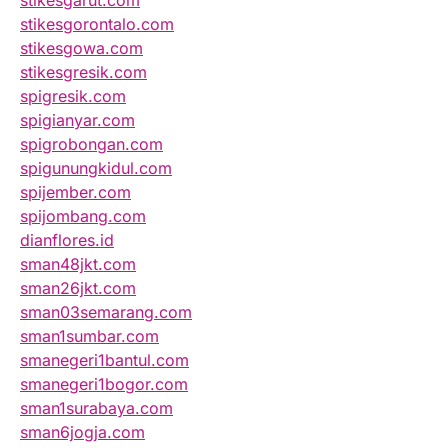
stikesgarut.com
stikesgorontalo.com
stikesgowa.com
stikesgresik.com
spigresik.com
spigianyar.com
spigrobongan.com
spigunungkidul.com
spijember.com
spijombang.com
dianflores.id
sman48jkt.com
sman26jkt.com
sman03semarang.com
sman1sumbar.com
smanegeri1bantul.com
smanegeri1bogor.com
sman1surabaya.com
sman6jogja.com