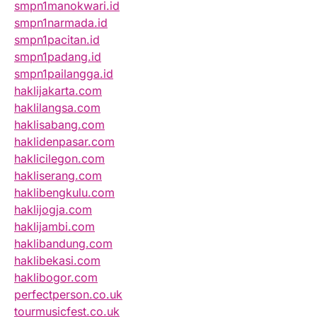
smpn1manokwari.id
smpn1narmada.id
smpn1pacitan.id
smpn1padang.id
smpn1pailangga.id
haklijakarta.com
haklilangsa.com
haklisabang.com
haklidenpasar.com
haklicilegon.com
hakliserang.com
haklibengkulu.com
haklijogja.com
haklijambi.com
haklibandung.com
haklibekasi.com
haklibogor.com
perfectperson.co.uk
tourmusicfest.co.uk