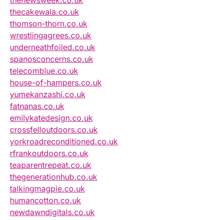
thenewsweek.co.uk
thecakewala.co.uk
thomson-thorn.co.uk
wrestlingagrees.co.uk
underneathfoiled.co.uk
spanosconcerns.co.uk
telecomblue.co.uk
house-of-hampers.co.uk
yumekanzashi.co.uk
fatnanas.co.uk
emilykatedesign.co.uk
crossfelloutdoors.co.uk
yorkroadreconditioned.co.uk
rfrankoutdoors.co.uk
teaparentrepeat.co.uk
thegenerationhub.co.uk
talkingmagpie.co.uk
humancotton.co.uk
newdawndigitals.co.uk