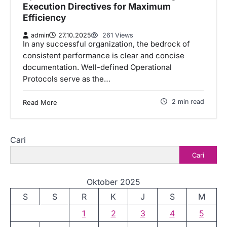
Execution Directives for Maximum
Efficiency
admin
27.10.2025
261 Views
In any successful organization, the bedrock of
consistent performance is clear and concise
documentation. Well-defined Operational
Protocols serve as the…
2 min read
Read More
Cari
Cari
Oktober 2025
S
S
R
K
J
S
M
1
2
3
4
5