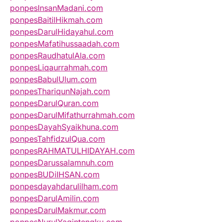
ponpesInsanMadani.com
ponpesBaitilHikmah.com
ponpesDarulHidayahul.com
ponpesMafatihussaadah.com
ponpesRaudhatulAla.com
ponpesLiqaurrahmah.com
ponpesBabulUlum.com
ponpesThariqunNajah.com
ponpesDarulQuran.com
ponpesDarulMifathurrahmah.com
ponpesDayahSyaikhuna.com
ponpesTahfidzulQua.com
ponpesRAHMATULHIDAYAH.com
ponpesDarussalamnuh.com
ponpesBUDiIHSAN.com
ponpesdayahdarulilham.com
ponpesDarulAmilin.com
ponpesDarulMakmur.com