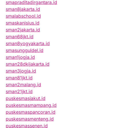
smapraditadirgantara.id
sman8jakarta.id
smalabschool.id
smaskanisius.id
sman2jakarta.id
sman68jkt.id
sman8yogyakarta.id
smasungguldel.id
sman1jogja.id
sman28dkijakarta.id
sman3jogja.id
sman81jkt.id
sman2malang.id
sman21jkt.id
puskesmasjakut.id
puskesmasmampang.id
puskesmaspancoran.id
puskesmasmenteng.id
puskesmassenen.id