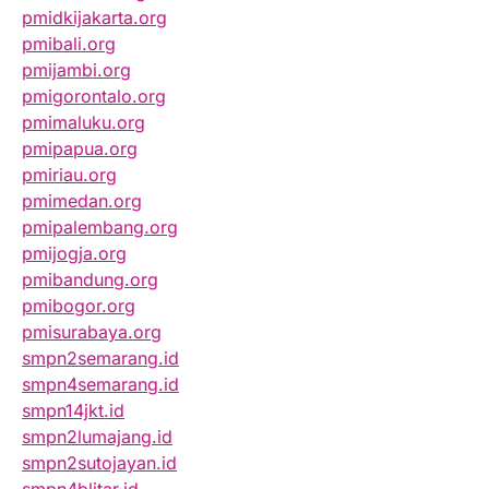
pmidkijakarta.org
pmibali.org
pmijambi.org
pmigorontalo.org
pmimaluku.org
pmipapua.org
pmiriau.org
pmimedan.org
pmipalembang.org
pmijogja.org
pmibandung.org
pmibogor.org
pmisurabaya.org
smpn2semarang.id
smpn4semarang.id
smpn14jkt.id
smpn2lumajang.id
smpn2sutojayan.id