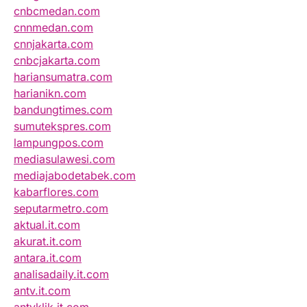
cnbcmedan.com
cnnmedan.com
cnnjakarta.com
cnbcjakarta.com
hariansumatra.com
harianikn.com
bandungtimes.com
sumutekspres.com
lampungpos.com
mediasulawesi.com
mediajabodetabek.com
kabarflores.com
seputarmetro.com
aktual.it.com
akurat.it.com
antara.it.com
analisadaily.it.com
antv.it.com