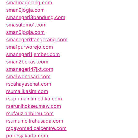
sma1magelang.com
sman9jogja.com
smanegeri3bandung.com
smasutomo1.com
sman5jogja.com
smanegeri1tangerang.com
sma1purworejo.com
smanegeri1jember.com
sman2bekasi.com
smanegeri47jkt.com
sma1wonosari.com
rscahayasehat.com
rsumalikasim.com
rsuprimaintimedika.com
rsarunlhokseumaw.com
rsufauziahbireu.com
rsumumcitrahusada.com
rsgayomedicalcentre.com
polresjakarta.com