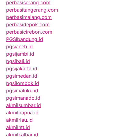
perbasiserang.com
perbasitangerang.com
perbasimalang.com
perbasidepok.com
perbasicirebon.com
PGSIbandung.id
pgsiaceh.id
pgsijambi.id
pgsibali.id
pgsijakarta.id
pgsimedan.id
pgsilombok.id
pgsimaluku.id
pgsimanado.id
akmilsumbar.id
akmilpapua.id
akmilriau.id
akmilntt.id
akmilkalbar.id