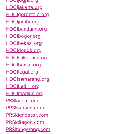
HDCIjogja.org
HDCIjakarta.org
HDCIgorontalo.org
HDCIjambi.org
HDCIbandung.org
HDCIbogor.org
HDCIbekasi.org
HDCIdepok.org
HDCIsukabumi.org
HDCIbanjar.org
HDCItegal.org
HDCIsemarang.org
HDCIkediri.org
HDCImadiun.org
PRSIaceh.com
PRSIsabang.com
PRSIdenpasar.com
PRSIcilegon.com
PRSItangerang.com