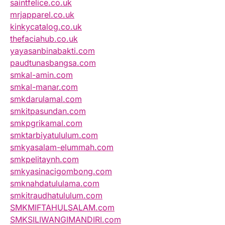
saintfelice.co.uk
mrjapparel.co.uk
kinkycatalog.co.uk
thefaciahub.co.uk
yayasanbinabakti.com
paudtunasbangsa.com
smkal-amin.com
smkal-manar.com
smkdarulamal.com
smkitpasundan.com
smkpgrikamal.com
smktarbiyatululum.com
smkyasalam-elummah.com
smkpelitaynh.com
smkyasinacigombong.com
smknahdatululama.com
smkitraudhatululum.com
SMKMIFTAHULSALAM.com
SMKSILIWANGIMANDIRI.com