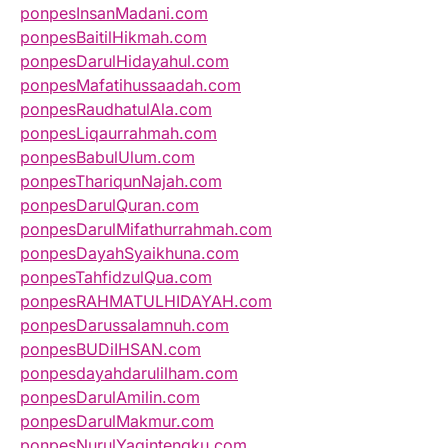
ponpesInsanMadani.com
ponpesBaitilHikmah.com
ponpesDarulHidayahul.com
ponpesMafatihussaadah.com
ponpesRaudhatulAla.com
ponpesLiqaurrahmah.com
ponpesBabulUlum.com
ponpesThariqunNajah.com
ponpesDarulQuran.com
ponpesDarulMifathurrahmah.com
ponpesDayahSyaikhuna.com
ponpesTahfidzulQua.com
ponpesRAHMATULHIDAYAH.com
ponpesDarussalamnuh.com
ponpesBUDiIHSAN.com
ponpesdayahdarulilham.com
ponpesDarulAmilin.com
ponpesDarulMakmur.com
ponpesNurulYaqintengku.com