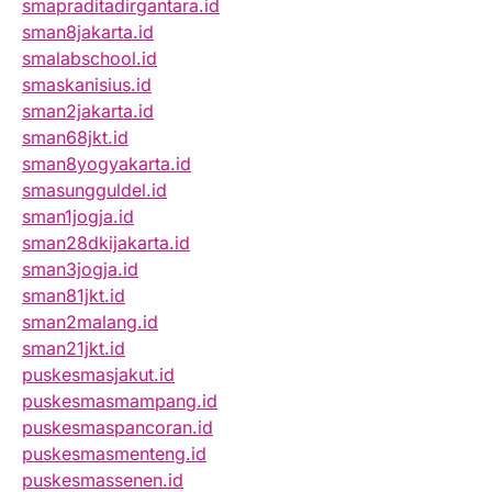
smapraditadirgantara.id
sman8jakarta.id
smalabschool.id
smaskanisius.id
sman2jakarta.id
sman68jkt.id
sman8yogyakarta.id
smasungguldel.id
sman1jogja.id
sman28dkijakarta.id
sman3jogja.id
sman81jkt.id
sman2malang.id
sman21jkt.id
puskesmasjakut.id
puskesmasmampang.id
puskesmaspancoran.id
puskesmasmenteng.id
puskesmassenen.id