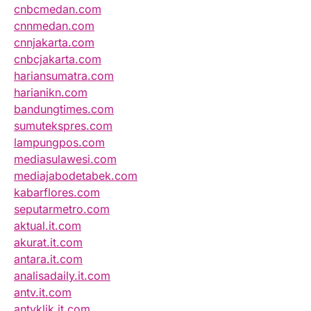
cnbcmedan.com
cnnmedan.com
cnnjakarta.com
cnbcjakarta.com
hariansumatra.com
harianikn.com
bandungtimes.com
sumutekspres.com
lampungpos.com
mediasulawesi.com
mediajabodetabek.com
kabarflores.com
seputarmetro.com
aktual.it.com
akurat.it.com
antara.it.com
analisadaily.it.com
antv.it.com
antvklik.it.com