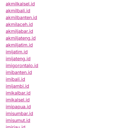
akmilkalsel.id
akmilbali.id
akmilbanten.id
akmilaceh.id
akmiljabar.id
akmiljateng.id
akmiljatim.id
imijatim.id
imijateng.id
imigorontalo.id
imibanten.id
imibali.id
imijambi.id
imikalbar.id
imikalsel.id
imipapua.id
imisumbar.id
imisumut.id
imiriau.id