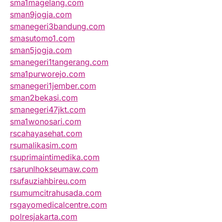
sma1magelang.com
sman9jogja.com
smanegeri3bandung.com
smasutomo1.com
sman5jogja.com
smanegeri1tangerang.com
sma1purworejo.com
smanegeri1jember.com
sman2bekasi.com
smanegeri47jkt.com
sma1wonosari.com
rscahayasehat.com
rsumalikasim.com
rsuprimaintimedika.com
rsarunlhokseumaw.com
rsufauziahbireu.com
rsumumcitrahusada.com
rsgayomedicalcentre.com
polresjakarta.com