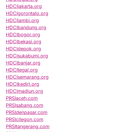
HDCIjakarta.org
HDCIgorontalo.org
HDCIjambi.org
HDCIbandung.org
HDCIbogor.org
HDCIbekasi.org
HDCIdepok.org
HDCIsukabumi.org
HDCIbanjar.org
HDCItegal.org
HDCIsemarang.org
HDCIkediri.org
HDCImadiun.org
PRSIaceh.com
PRSIsabang.com
PRSIdenpasar.com
PRSIcilegon.com
PRSItangerang.com