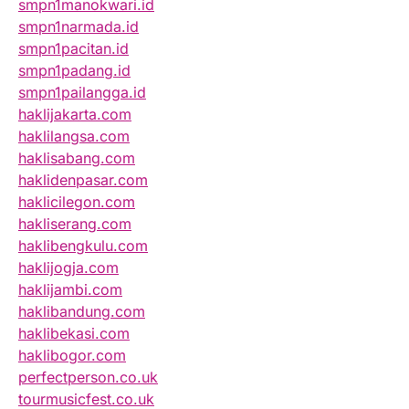
smpn1manokwari.id
smpn1narmada.id
smpn1pacitan.id
smpn1padang.id
smpn1pailangga.id
haklijakarta.com
haklilangsa.com
haklisabang.com
haklidenpasar.com
haklicilegon.com
hakliserang.com
haklibengkulu.com
haklijogja.com
haklijambi.com
haklibandung.com
haklibekasi.com
haklibogor.com
perfectperson.co.uk
tourmusicfest.co.uk