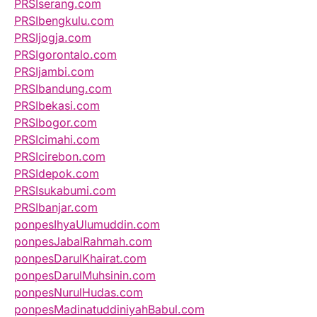
PRSIserang.com
PRSIbengkulu.com
PRSIjogja.com
PRSIgorontalo.com
PRSIjambi.com
PRSIbandung.com
PRSIbekasi.com
PRSIbogor.com
PRSIcimahi.com
PRSIcirebon.com
PRSIdepok.com
PRSIsukabumi.com
PRSIbanjar.com
ponpesIhyaUlumuddin.com
ponpesJabalRahmah.com
ponpesDarulKhairat.com
ponpesDarulMuhsinin.com
ponpesNurulHudas.com
ponpesMadinatuddiniyahBabul.com