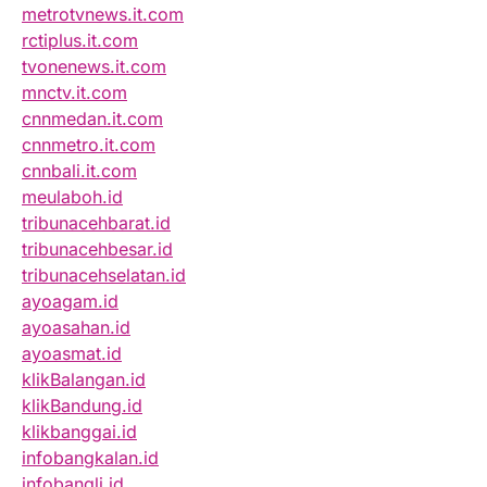
metrotvnews.it.com
rctiplus.it.com
tvonenews.it.com
mnctv.it.com
cnnmedan.it.com
cnnmetro.it.com
cnnbali.it.com
meulaboh.id
tribunacehbarat.id
tribunacehbesar.id
tribunacehselatan.id
ayoagam.id
ayoasahan.id
ayoasmat.id
klikBalangan.id
klikBandung.id
klikbanggai.id
infobangkalan.id
infobangli.id