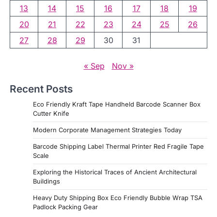
13
14
15
16
17
18
19
20
21
22
23
24
25
26
27
28
29
30
31
« Sep
Nov »
Recent Posts
Eco Friendly Kraft Tape Handheld Barcode Scanner Box
Cutter Knife
Modern Corporate Management Strategies Today
Barcode Shipping Label Thermal Printer Red Fragile Tape
Scale
Exploring the Historical Traces of Ancient Architectural
Buildings
Heavy Duty Shipping Box Eco Friendly Bubble Wrap TSA
Padlock Packing Gear