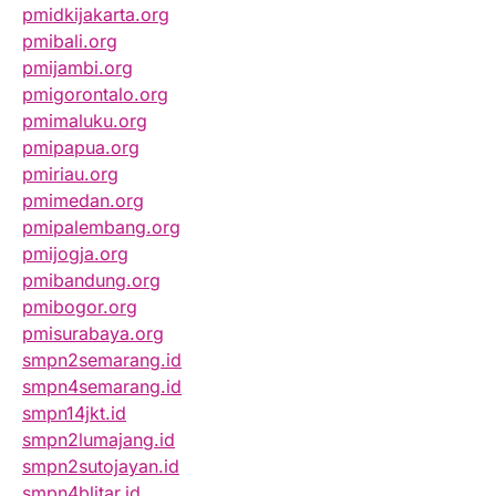
pmidkijakarta.org
pmibali.org
pmijambi.org
pmigorontalo.org
pmimaluku.org
pmipapua.org
pmiriau.org
pmimedan.org
pmipalembang.org
pmijogja.org
pmibandung.org
pmibogor.org
pmisurabaya.org
smpn2semarang.id
smpn4semarang.id
smpn14jkt.id
smpn2lumajang.id
smpn2sutojayan.id
smpn4blitar.id