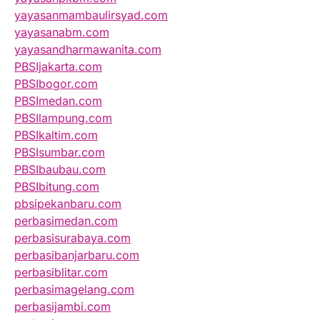
yayasanmambaulirsyad.com
yayasanabm.com
yayasandharmawanita.com
PBSIjakarta.com
PBSIbogor.com
PBSImedan.com
PBSIlampung.com
PBSIkaltim.com
PBSIsumbar.com
PBSIbaubau.com
PBSIbitung.com
pbsipekanbaru.com
perbasimedan.com
perbasisurabaya.com
perbasibanjarbaru.com
perbasiblitar.com
perbasimagelang.com
perbasijambi.com