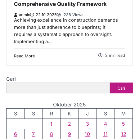
Comprehensive Quality Framework
admin
22.10.2025
238 Views
Achieving excellence in construction demands
more than just adherence to blueprints; it
requires a systematic approach to oversight.
Implementing a…
3 min read
Read More
Cari
Cari
Oktober 2025
S
S
R
K
J
S
M
1
2
3
4
5
6
7
8
9
10
11
12