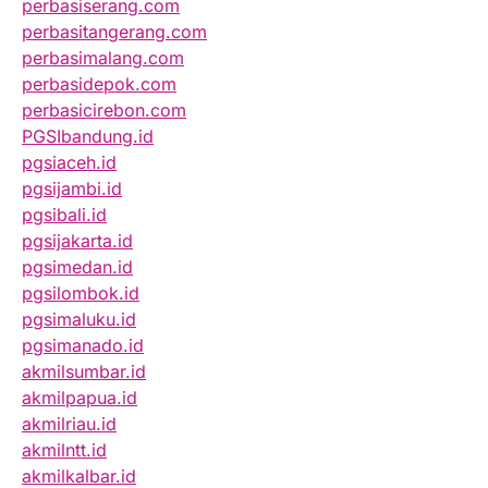
perbasiserang.com
perbasitangerang.com
perbasimalang.com
perbasidepok.com
perbasicirebon.com
PGSIbandung.id
pgsiaceh.id
pgsijambi.id
pgsibali.id
pgsijakarta.id
pgsimedan.id
pgsilombok.id
pgsimaluku.id
pgsimanado.id
akmilsumbar.id
akmilpapua.id
akmilriau.id
akmilntt.id
akmilkalbar.id