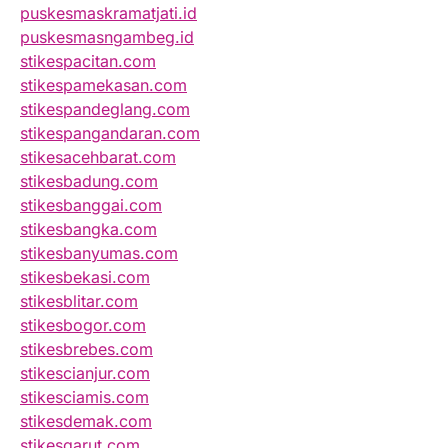
puskesmaskramatjati.id
puskesmasngambeg.id
stikespacitan.com
stikespamekasan.com
stikespandeglang.com
stikespangandaran.com
stikesacehbarat.com
stikesbadung.com
stikesbanggai.com
stikesbangka.com
stikesbanyumas.com
stikesbekasi.com
stikesblitar.com
stikesbogor.com
stikesbrebes.com
stikescianjur.com
stikesciamis.com
stikesdemak.com
stikesgarut.com