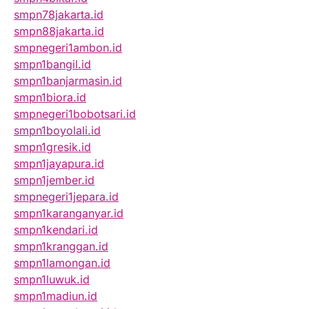
smpn78jakarta.id
smpn88jakarta.id
smpnegeri1ambon.id
smpn1bangil.id
smpn1banjarmasin.id
smpn1biora.id
smpnegeri1bobotsari.id
smpn1boyolali.id
smpn1gresik.id
smpn1jayapura.id
smpn1jember.id
smpnegeri1jepara.id
smpn1karanganyar.id
smpn1kendari.id
smpn1kranggan.id
smpn1lamongan.id
smpn1luwuk.id
smpn1madiun.id