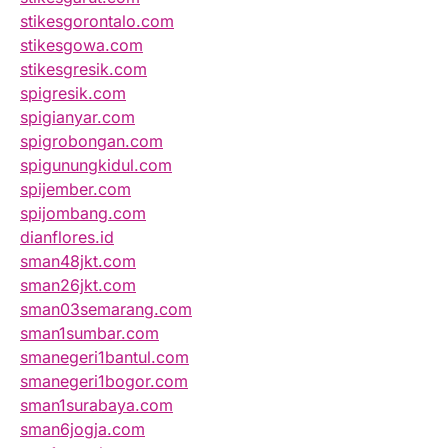
stikesgorontalo.com
stikesgowa.com
stikesgresik.com
spigresik.com
spigianyar.com
spigrobongan.com
spigunungkidul.com
spijember.com
spijombang.com
dianflores.id
sman48jkt.com
sman26jkt.com
sman03semarang.com
sman1sumbar.com
smanegeri1bantul.com
smanegeri1bogor.com
sman1surabaya.com
sman6jogja.com