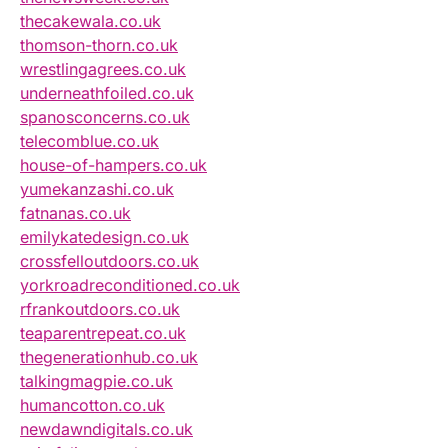
thecakewala.co.uk
thomson-thorn.co.uk
wrestlingagrees.co.uk
underneathfoiled.co.uk
spanosconcerns.co.uk
telecomblue.co.uk
house-of-hampers.co.uk
yumekanzashi.co.uk
fatnanas.co.uk
emilykatedesign.co.uk
crossfelloutdoors.co.uk
yorkroadreconditioned.co.uk
rfrankoutdoors.co.uk
teaparentrepeat.co.uk
thegenerationhub.co.uk
talkingmagpie.co.uk
humancotton.co.uk
newdawndigitals.co.uk