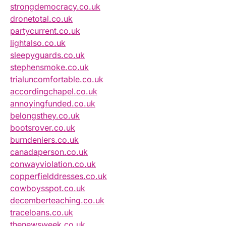
strongdemocracy.co.uk
dronetotal.co.uk
partycurrent.co.uk
lightalso.co.uk
sleepyguards.co.uk
stephensmoke.co.uk
trialuncomfortable.co.uk
accordingchapel.co.uk
annoyingfunded.co.uk
belongsthey.co.uk
bootsrover.co.uk
burndeniers.co.uk
canadaperson.co.uk
conwayviolation.co.uk
copperfielddresses.co.uk
cowboysspot.co.uk
decemberteaching.co.uk
traceloans.co.uk
thenewsweek.co.uk