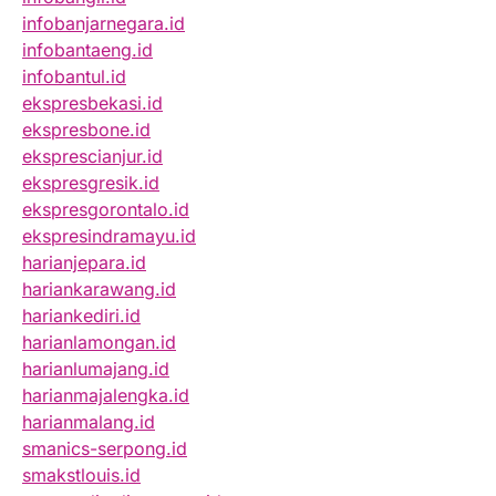
infobanjarnegara.id
infobantaeng.id
infobantul.id
ekspresbekasi.id
ekspresbone.id
eksprescianjur.id
ekspresgresik.id
ekspresgorontalo.id
ekspresindramayu.id
harianjepara.id
hariankarawang.id
hariankediri.id
harianlamongan.id
harianlumajang.id
harianmajalengka.id
harianmalang.id
smanics-serpong.id
smakstlouis.id