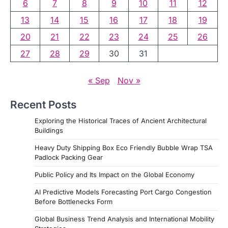
6
7
8
9
10
11
12
13
14
15
16
17
18
19
20
21
22
23
24
25
26
27
28
29
30
31
« Sep
Nov »
Recent Posts
Exploring the Historical Traces of Ancient Architectural
Buildings
Heavy Duty Shipping Box Eco Friendly Bubble Wrap TSA
Padlock Packing Gear
Public Policy and Its Impact on the Global Economy
AI Predictive Models Forecasting Port Cargo Congestion
Before Bottlenecks Form
Global Business Trend Analysis and International Mobility