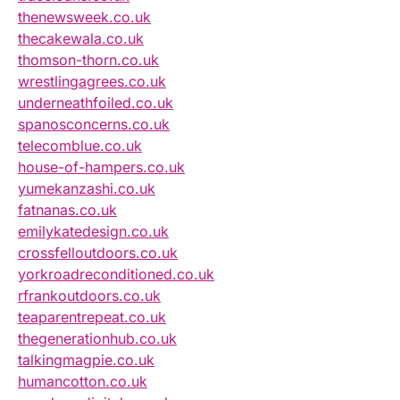
thenewsweek.co.uk
thecakewala.co.uk
thomson-thorn.co.uk
wrestlingagrees.co.uk
underneathfoiled.co.uk
spanosconcerns.co.uk
telecomblue.co.uk
house-of-hampers.co.uk
yumekanzashi.co.uk
fatnanas.co.uk
emilykatedesign.co.uk
crossfelloutdoors.co.uk
yorkroadreconditioned.co.uk
rfrankoutdoors.co.uk
teaparentrepeat.co.uk
thegenerationhub.co.uk
talkingmagpie.co.uk
humancotton.co.uk