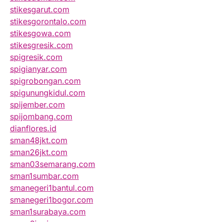
stikesgarut.com
stikesgorontalo.com
stikesgowa.com
stikesgresik.com
spigresik.com
spigianyar.com
spigrobongan.com
spigunungkidul.com
spijember.com
spijombang.com
dianflores.id
sman48jkt.com
sman26jkt.com
sman03semarang.com
sman1sumbar.com
smanegeri1bantul.com
smanegeri1bogor.com
sman1surabaya.com