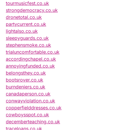
tourmusicfest.co.uk
strongdemocracy.co.uk
dronetotal.co.uk
partycurrent.co.uk
lightalso.co.uk
sleepyguards.co.uk
stephensmoke.co.uk
trialuncomfortable.co.uk
accordingchapel.co.uk
annoyingfunded.co.uk
belongsthey.co.uk
bootsrover.co.uk
burndeniers.co.uk
canadaperson.co.uk
conwayviolation.co.uk
copperfielddresses.co.uk
cowboysspot.co.uk
decemberteaching.co.uk
traceloans.co.uk