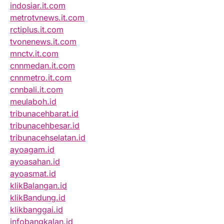
indosiar.it.com
metrotvnews.it.com
rctiplus.it.com
tvonenews.it.com
mnctv.it.com
cnnmedan.it.com
cnnmetro.it.com
cnnbali.it.com
meulaboh.id
tribunacehbarat.id
tribunacehbesar.id
tribunacehselatan.id
ayoagam.id
ayoasahan.id
ayoasmat.id
klikBalangan.id
klikBandung.id
klikbanggai.id
infobangkalan.id