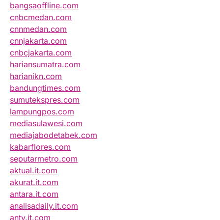
bangsaoffline.com
cnbcmedan.com
cnnmedan.com
cnnjakarta.com
cnbcjakarta.com
hariansumatra.com
harianikn.com
bandungtimes.com
sumutekspres.com
lampungpos.com
mediasulawesi.com
mediajabodetabek.com
kabarflores.com
seputarmetro.com
aktual.it.com
akurat.it.com
antara.it.com
analisadaily.it.com
antv.it.com