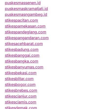
puskesmassenen.id
puskesmaskramatjati.id
puskesmasngambeg.id
stikespacitan.com
stikespamekasan.com
stikespandeglang.com
stikespangandaran.com
stikesacehbarat.com
stikesbadung.com
stikesbanggai.com
stikesbangka.com
stikesbanyumas.com
stikesbekasi.com
stikesblitar.com
stikesbogor.com
stikesbrebes.com
stikescianjur.com
stikesciamis.com
stikesdemak.com