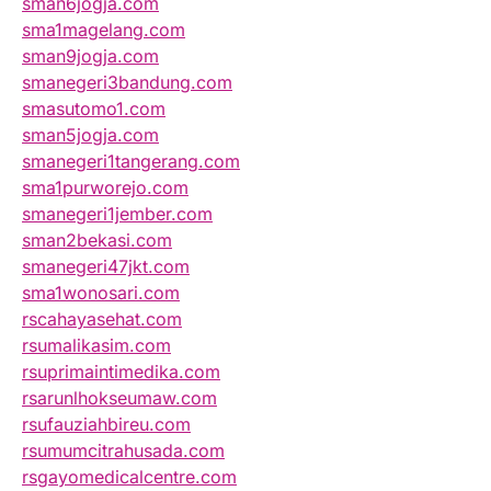
sman6jogja.com
sma1magelang.com
sman9jogja.com
smanegeri3bandung.com
smasutomo1.com
sman5jogja.com
smanegeri1tangerang.com
sma1purworejo.com
smanegeri1jember.com
sman2bekasi.com
smanegeri47jkt.com
sma1wonosari.com
rscahayasehat.com
rsumalikasim.com
rsuprimaintimedika.com
rsarunlhokseumaw.com
rsufauziahbireu.com
rsumumcitrahusada.com
rsgayomedicalcentre.com