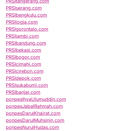
PRSItangerang.com
PRSIserang.com
PRSIbengkulu.com
PRSIjogja.com
PRSIgorontalo.com
PRSIjambi.com
PRSIbandung.com
PRSIbekasi.com
PRSIbogor.com
PRSIcimahi.com
PRSIcirebon.com
PRSIdepok.com
PRSIsukabumi.com
PRSIbanjar.com
ponpesIhyaUlumuddin.com
ponpesJabalRahmah.com
ponpesDarulKhairat.com
ponpesDarulMuhsinin.com
ponpesNurulHudas.com