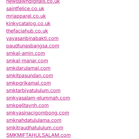
newdawndigitals.co.uk
saintfelice.co.uk
mrjapparel.co.uk
kinkycatalog.co.uk
thefaciahub.co.uk
yayasanbinabakti.com
paudtunasbangsa.com
smkal-amin.com
smkal-manar.com
smkdarulamal.com
smkitpasundan.com
smkpgrikamal.com
smktarbiyatululum.com
smkyasalam-elummah.com
smkpelitaynh.com
smkyasinacigombong.com
smknahdatululama.com
smkitraudhatululum.com
SMKMIFTAHULSALAM.com