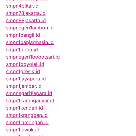
smpn4blitar.id
smpn78jakarta.id
smpn88jakarta.id
smpnegeri1ambon.id
smpn1bangil.id
smpn1banjarmasin.id
smpn1biora.id
smpnegeri1bobotsari.id
smpn1boyolali.id
smpn1gresik.id
smpn1jayapura.id
smpn1jember.id
smpnegeri1jepara.id
smpn1karanganyar.id
smpn1kendari.id
smpn1kranggan.id
smpn1lamongan.id
smpn1luwuk.id