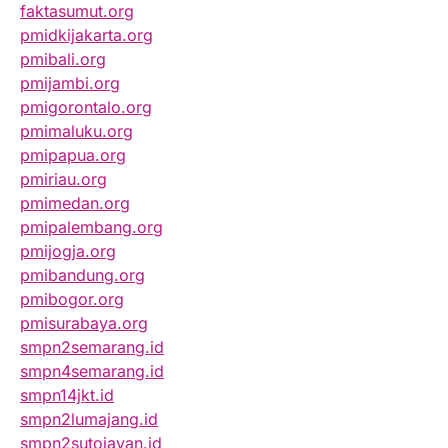
faktasumut.org
pmidkijakarta.org
pmibali.org
pmijambi.org
pmigorontalo.org
pmimaluku.org
pmipapua.org
pmiriau.org
pmimedan.org
pmipalembang.org
pmijogja.org
pmibandung.org
pmibogor.org
pmisurabaya.org
smpn2semarang.id
smpn4semarang.id
smpn14jkt.id
smpn2lumajang.id
smpn2sutojayan.id