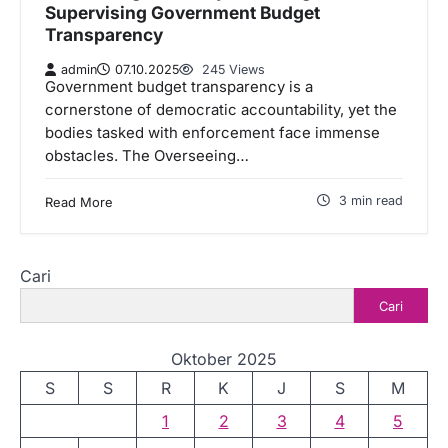
Supervising Government Budget
Transparency
admin
07.10.2025
245 Views
Government budget transparency is a
cornerstone of democratic accountability, yet the
bodies tasked with enforcement face immense
obstacles. The Overseeing…
3 min read
Read More
Cari
Cari
Oktober 2025
S
S
R
K
J
S
M
1
2
3
4
5