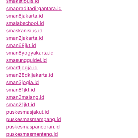
smakstlouis.id
smapraditadirgantara.id
sman8jakarta.id
smalabschool.id
smaskanisius.id
sman2jakarta.id
sman68jkt.id
sman8yogyakarta.id
smasungguldel.id
sman1jogja.id
sman28dkijakarta.id
sman3jogja.id
sman81jkt.id
sman2malang.id
sman21jkt.id
puskesmasjakut.id
puskesmasmampang.id
puskesmaspancoran.id
puskesmasmenteng.id