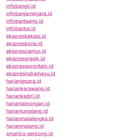
infobangli.id
infobanjarnegara.id
infobantaeng.id
infobantul.id
ekspresbekasi.id
ekspresbone.id
eksprescianjur.id
ekspresgresik.id
ekspresgorontalo.id
ekspresindramayu.id
harianjepara.id
hariankarawang.id
hariankediri.id
harianlamongan.id
harianlumajang.id
harianmajalengka.id
harianmalang.id
smanics-serpong.id