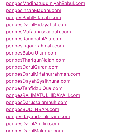
ponpesMadinatuddiniyahBabul.com
ponpesInsanMadani.com
ponpesBaitilHikmah.com
ponpesDarulHidayahul.com
ponpesMafatihussaadah.com
ponpesRaudhatulAla.com
ponpesLiqaurrahmah.com
ponpesBabulUlum.com
ponpesThariqunNajah.com
ponpesDarulQuran.com
ponpesDarulMifathurrahmah.com
ponpesDayahSyaikhuna.com
ponpesTahfidzulQua.com
ponpesRAHMATULHIDAYAH.com
ponpesDarussalamnuh.com
ponpesBUDiIHSAN.com
ponpesdayahdarulilham.com
ponpesDarulAmilin.com
ponpesDarulMakmur.com