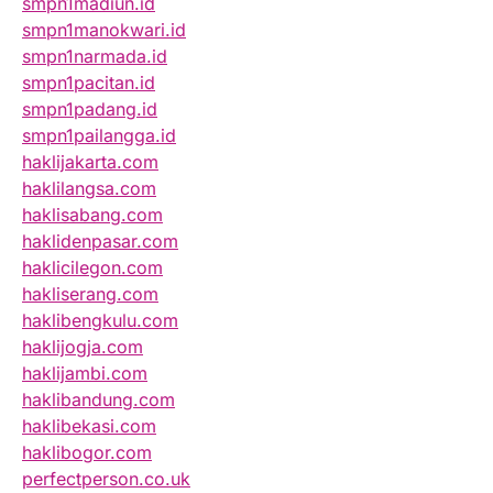
smpn1madiun.id
smpn1manokwari.id
smpn1narmada.id
smpn1pacitan.id
smpn1padang.id
smpn1pailangga.id
haklijakarta.com
haklilangsa.com
haklisabang.com
haklidenpasar.com
haklicilegon.com
hakliserang.com
haklibengkulu.com
haklijogja.com
haklijambi.com
haklibandung.com
haklibekasi.com
haklibogor.com
perfectperson.co.uk