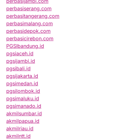
perbasijambi.com
perbasiserang.com
perbasitangerang.com
perbasimalang.com
perbasidepok.com
perbasicirebon.com
PGSIbandung.id
pgsiaceh.id
pgsijambi.id
pgsibali.id
pgsijakarta.id
pgsimedan.id
pgsilombok.id
pgsimaluku.id
pgsimanado.id
akmilsumbar.id
akmilpapua.id
akmilriau.id
akmilntt.id