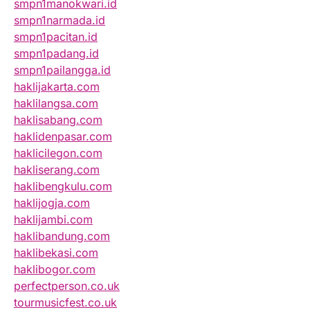
smpn1manokwari.id
smpn1narmada.id
smpn1pacitan.id
smpn1padang.id
smpn1pailangga.id
haklijakarta.com
haklilangsa.com
haklisabang.com
haklidenpasar.com
haklicilegon.com
hakliserang.com
haklibengkulu.com
haklijogja.com
haklijambi.com
haklibandung.com
haklibekasi.com
haklibogor.com
perfectperson.co.uk
tourmusicfest.co.uk