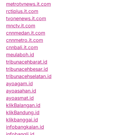
metrotvnews.it.com
rctiplus.it.com
tvonenews.it.com
mnctv.it.com
cnnmedan.it.com
cnnmetro.it.com
cnnbali.it.com
meulaboh.id
tribunacehbarat.id
tribunacehbesar.id
tribunacehselatan.id
ayoagam.id
ayoasahan.id
ayoasmat.id
klikBalangan.id
klikBandung.id
klikbanggai.id
infobangkalan.id
infobangli.id