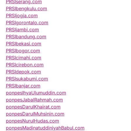
PRSIserang.com
PRSIbengkulu.com
PRSIjogja.com
PRSIgorontalo.com
PRSIjambi.com
PRSIbandung.com
PRSIbekasi.com
PRSIbogor.com
PRSIcimahi.com
PRSIcirebon.com
PRSIdepok.com
PRSIsukabumi.com
PRSIbanjar.com
ponpesIhyaUlumuddin.com
ponpesJabalRahmah.com
ponpesDarulKhairat.com
ponpesDarulMuhsinin.com
ponpesNurulHudas.com
ponpesMadinatuddiniyahBabul.com