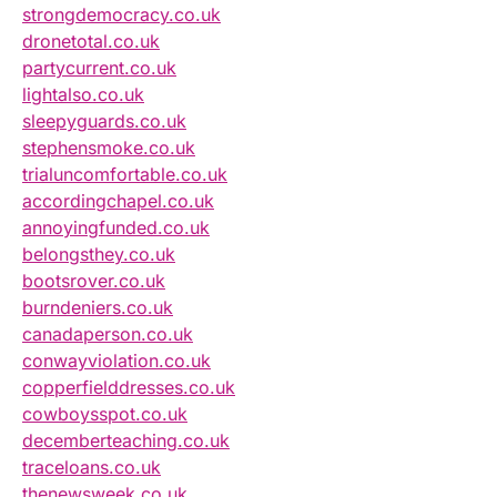
strongdemocracy.co.uk
dronetotal.co.uk
partycurrent.co.uk
lightalso.co.uk
sleepyguards.co.uk
stephensmoke.co.uk
trialuncomfortable.co.uk
accordingchapel.co.uk
annoyingfunded.co.uk
belongsthey.co.uk
bootsrover.co.uk
burndeniers.co.uk
canadaperson.co.uk
conwayviolation.co.uk
copperfielddresses.co.uk
cowboysspot.co.uk
decemberteaching.co.uk
traceloans.co.uk
thenewsweek.co.uk