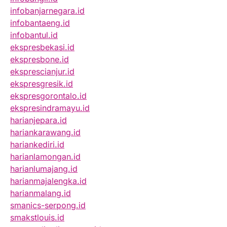
infobanjarnegara.id
infobantaeng.id
infobantul.id
ekspresbekasi.id
ekspresbone.id
eksprescianjur.id
ekspresgresik.id
ekspresgorontalo.id
ekspresindramayu.id
harianjepara.id
hariankarawang.id
hariankediri.id
harianlamongan.id
harianlumajang.id
harianmajalengka.id
harianmalang.id
smanics-serpong.id
smakstlouis.id