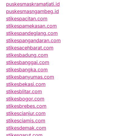
puskesmaskramatjati.id
puskesmasngambeg.id
stikespacitan.com
stikespamekasan.com
stikespandeglang.com
stikespangandaran.com
stikesacehbarat.com
stikesbadung.com
stikesbanggai.com
stikesbangka.com
stikesbanyumas.com
stikesbekasi.com
stikesblitar.com
stikesbogor.com
stikesbrebes.com
stikescianjur.com
stikesciamis.com
stikesdemak.com
stikesgarut.com