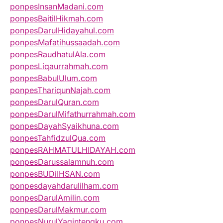
ponpesInsanMadani.com
ponpesBaitilHikmah.com
ponpesDarulHidayahul.com
ponpesMafatihussaadah.com
ponpesRaudhatulAla.com
ponpesLiqaurrahmah.com
ponpesBabulUlum.com
ponpesThariqunNajah.com
ponpesDarulQuran.com
ponpesDarulMifathurrahmah.com
ponpesDayahSyaikhuna.com
ponpesTahfidzulQua.com
ponpesRAHMATULHIDAYAH.com
ponpesDarussalamnuh.com
ponpesBUDiIHSAN.com
ponpesdayahdarulilham.com
ponpesDarulAmilin.com
ponpesDarulMakmur.com
ponpesNurulYaqintengku.com