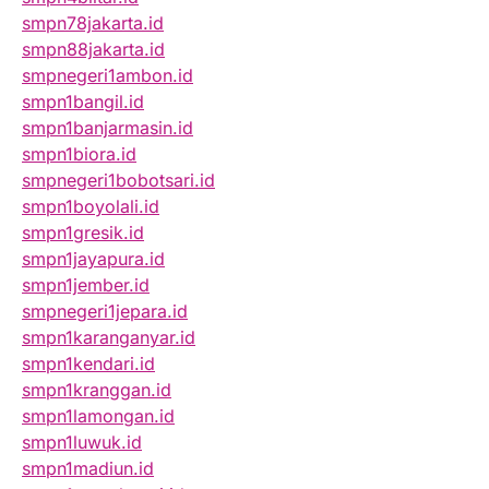
smpn78jakarta.id
smpn88jakarta.id
smpnegeri1ambon.id
smpn1bangil.id
smpn1banjarmasin.id
smpn1biora.id
smpnegeri1bobotsari.id
smpn1boyolali.id
smpn1gresik.id
smpn1jayapura.id
smpn1jember.id
smpnegeri1jepara.id
smpn1karanganyar.id
smpn1kendari.id
smpn1kranggan.id
smpn1lamongan.id
smpn1luwuk.id
smpn1madiun.id