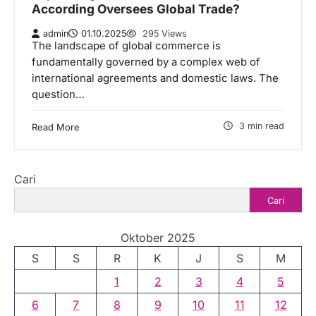
According Oversees Global Trade?
admin
01.10.2025
295 Views
The landscape of global commerce is
fundamentally governed by a complex web of
international agreements and domestic laws. The
question…
3 min read
Read More
Cari
Cari
Oktober 2025
S
S
R
K
J
S
M
1
2
3
4
5
6
7
8
9
10
11
12