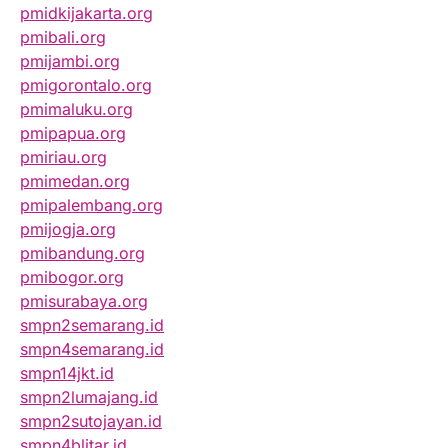
pmidkijakarta.org
pmibali.org
pmijambi.org
pmigorontalo.org
pmimaluku.org
pmipapua.org
pmiriau.org
pmimedan.org
pmipalembang.org
pmijogja.org
pmibandung.org
pmibogor.org
pmisurabaya.org
smpn2semarang.id
smpn4semarang.id
smpn14jkt.id
smpn2lumajang.id
smpn2sutojayan.id
smpn4blitar.id