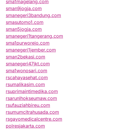
sma1magelang.com
sman9jogja.com
smanegeri3bandung.com
smasutomo1.com
sman5jogja.com
smanegeri1tangerang.com
sma1purworejo.com
smanegeri1jember.com
sman2bekasi.com
smanegeri47jkt.com
sma1wonosari.com
rscahayasehat.com
rsumalikasim.com
rsuprimaintimedika.com
rsarunlhokseumaw.com
rsufauziahbireu.com
rsumumcitrahusada.com
rsgayomedicalcentre.com
polresjakarta.com