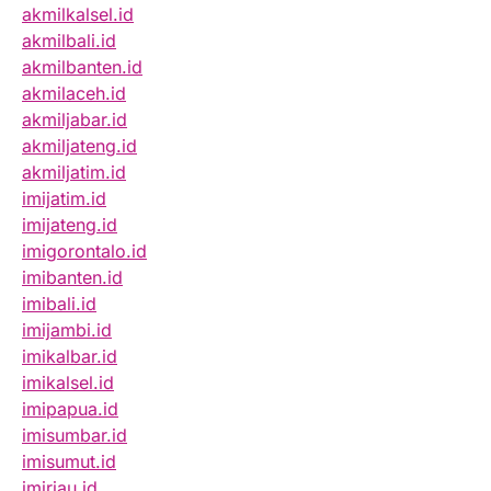
akmilkalsel.id
akmilbali.id
akmilbanten.id
akmilaceh.id
akmiljabar.id
akmiljateng.id
akmiljatim.id
imijatim.id
imijateng.id
imigorontalo.id
imibanten.id
imibali.id
imijambi.id
imikalbar.id
imikalsel.id
imipapua.id
imisumbar.id
imisumut.id
imiriau.id