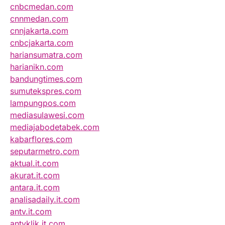
cnbcmedan.com
cnnmedan.com
cnnjakarta.com
cnbcjakarta.com
hariansumatra.com
harianikn.com
bandungtimes.com
sumutekspres.com
lampungpos.com
mediasulawesi.com
mediajabodetabek.com
kabarflores.com
seputarmetro.com
aktual.it.com
akurat.it.com
antara.it.com
analisadaily.it.com
antv.it.com
antvklik.it.com