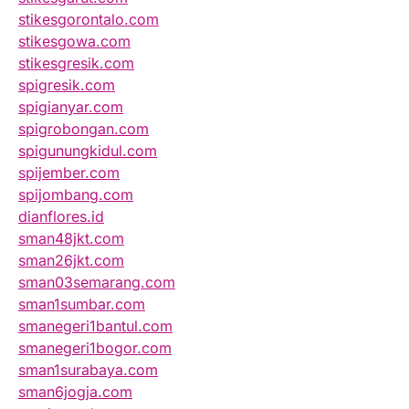
stikesgorontalo.com
stikesgowa.com
stikesgresik.com
spigresik.com
spigianyar.com
spigrobongan.com
spigunungkidul.com
spijember.com
spijombang.com
dianflores.id
sman48jkt.com
sman26jkt.com
sman03semarang.com
sman1sumbar.com
smanegeri1bantul.com
smanegeri1bogor.com
sman1surabaya.com
sman6jogja.com