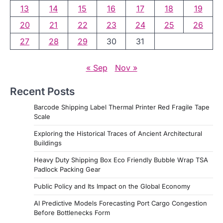
13
14
15
16
17
18
19
20
21
22
23
24
25
26
27
28
29
30
31
« Sep
Nov »
Recent Posts
Barcode Shipping Label Thermal Printer Red Fragile Tape
Scale
Exploring the Historical Traces of Ancient Architectural
Buildings
Heavy Duty Shipping Box Eco Friendly Bubble Wrap TSA
Padlock Packing Gear
Public Policy and Its Impact on the Global Economy
AI Predictive Models Forecasting Port Cargo Congestion
Before Bottlenecks Form