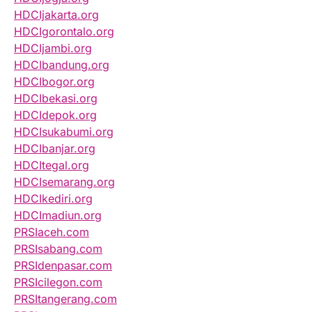
HDCIjakarta.org
HDCIgorontalo.org
HDCIjambi.org
HDCIbandung.org
HDCIbogor.org
HDCIbekasi.org
HDCIdepok.org
HDCIsukabumi.org
HDCIbanjar.org
HDCItegal.org
HDCIsemarang.org
HDCIkediri.org
HDCImadiun.org
PRSIaceh.com
PRSIsabang.com
PRSIdenpasar.com
PRSIcilegon.com
PRSItangerang.com