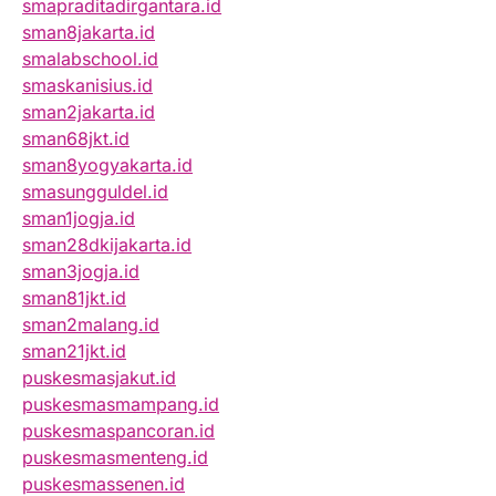
smapraditadirgantara.id
sman8jakarta.id
smalabschool.id
smaskanisius.id
sman2jakarta.id
sman68jkt.id
sman8yogyakarta.id
smasungguldel.id
sman1jogja.id
sman28dkijakarta.id
sman3jogja.id
sman81jkt.id
sman2malang.id
sman21jkt.id
puskesmasjakut.id
puskesmasmampang.id
puskesmaspancoran.id
puskesmasmenteng.id
puskesmassenen.id