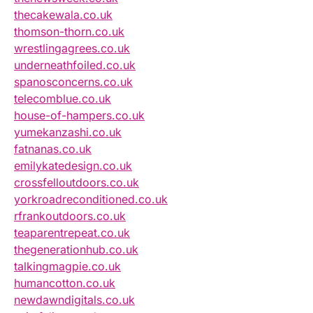
thecakewala.co.uk
thomson-thorn.co.uk
wrestlingagrees.co.uk
underneathfoiled.co.uk
spanosconcerns.co.uk
telecomblue.co.uk
house-of-hampers.co.uk
yumekanzashi.co.uk
fatnanas.co.uk
emilykatedesign.co.uk
crossfelloutdoors.co.uk
yorkroadreconditioned.co.uk
rfrankoutdoors.co.uk
teaparentrepeat.co.uk
thegenerationhub.co.uk
talkingmagpie.co.uk
humancotton.co.uk
newdawndigitals.co.uk