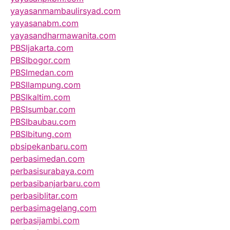
yayasanmambaulirsyad.com
yayasanabm.com
yayasandharmawanita.com
PBSIjakarta.com
PBSIbogor.com
PBSImedan.com
PBSIlampung.com
PBSIkaltim.com
PBSIsumbar.com
PBSIbaubau.com
PBSIbitung.com
pbsipekanbaru.com
perbasimedan.com
perbasisurabaya.com
perbasibanjarbaru.com
perbasiblitar.com
perbasimagelang.com
perbasijambi.com