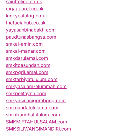
saintfelice.co.uk
mrjapparel.co.uk
kinkycatalog.co.uk
thefaciahub.co.uk
yayasanbinabakti.com
paudtunasbangsa.com
smkal-amin.com
smkal-manar.com
smkdarulamal.com
smkitpasundan.com
smkpgrikamal.com
smktarbiyatululum.com
smkyasalam-elummah.com
smkpelitaynh.com
smkyasinacigombong.com
smknahdatululama.com
smkitraudhatululum.com
SMKMIFTAHULSALAM.com
SMKSILIWANGIMANDIRI.com