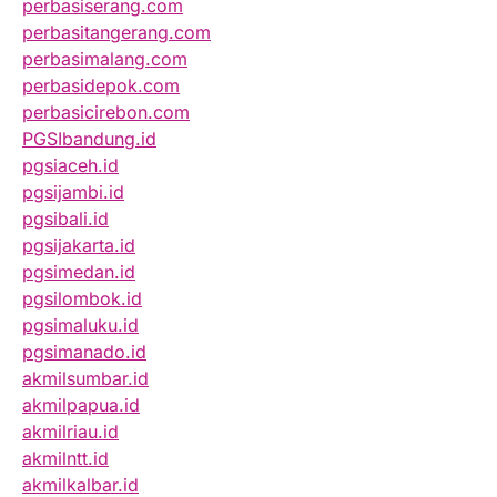
perbasiserang.com
perbasitangerang.com
perbasimalang.com
perbasidepok.com
perbasicirebon.com
PGSIbandung.id
pgsiaceh.id
pgsijambi.id
pgsibali.id
pgsijakarta.id
pgsimedan.id
pgsilombok.id
pgsimaluku.id
pgsimanado.id
akmilsumbar.id
akmilpapua.id
akmilriau.id
akmilntt.id
akmilkalbar.id