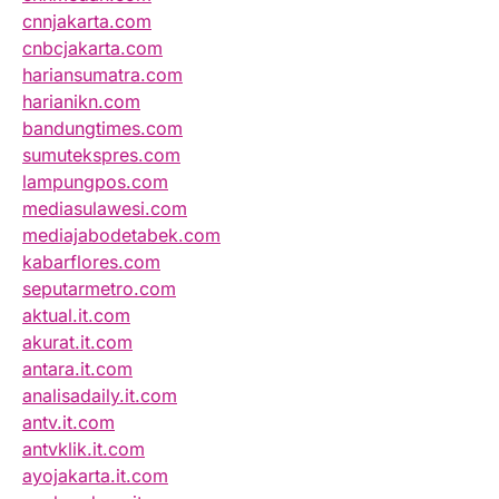
cnnjakarta.com
cnbcjakarta.com
hariansumatra.com
harianikn.com
bandungtimes.com
sumutekspres.com
lampungpos.com
mediasulawesi.com
mediajabodetabek.com
kabarflores.com
seputarmetro.com
aktual.it.com
akurat.it.com
antara.it.com
analisadaily.it.com
antv.it.com
antvklik.it.com
ayojakarta.it.com