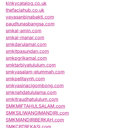
kinkycatalog.co.uk
thefaciahub.co.uk
yayasanbinabakti.com
paudtunasbangsa.com
smkal-amin.com
smkal-manar.com
smkdarulamal.com
smkitpasundan.com
smkpgrikamal.com
smktarbiyatululum.com
smkyasalam-elummah.com
smkpelitaynh.com
smkyasinacigombong.com
smknahdatululama.com
smkitraudhatululum.com
SMKMIFTAHULSALAM.com
SMKSILIWANGIMANDIRI.com
SMKMANDIRIBERKAH.com
SMKCBTBEKASI.com