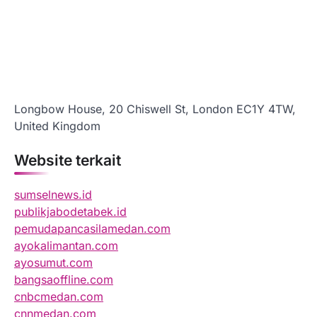
Longbow House, 20 Chiswell St, London EC1Y 4TW,
United Kingdom
Website terkait
sumselnews.id
publikjabodetabek.id
pemudapancasilamedan.com
ayokalimantan.com
ayosumut.com
bangsaoffline.com
cnbcmedan.com
cnnmedan.com