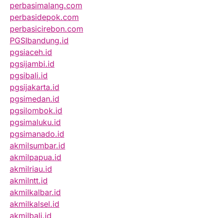
perbasimalang.com
perbasidepok.com
perbasicirebon.com
PGSIbandung.id
pgsiaceh.id
pgsijambi.id
pgsibali.id
pgsijakarta.id
pgsimedan.id
pgsilombok.id
pgsimaluku.id
pgsimanado.id
akmilsumbar.id
akmilpapua.id
akmilriau.id
akmilntt.id
akmilkalbar.id
akmilkalsel.id
akmilbali.id