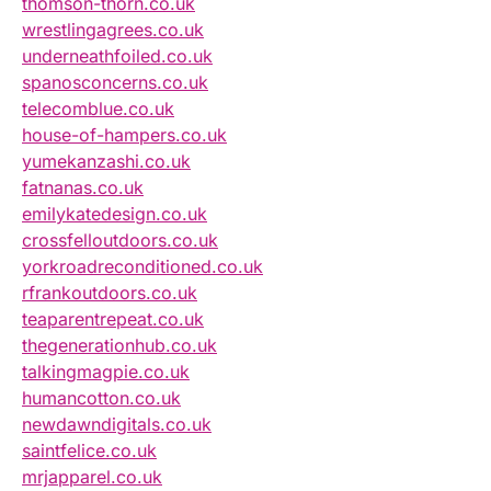
thomson-thorn.co.uk
wrestlingagrees.co.uk
underneathfoiled.co.uk
spanosconcerns.co.uk
telecomblue.co.uk
house-of-hampers.co.uk
yumekanzashi.co.uk
fatnanas.co.uk
emilykatedesign.co.uk
crossfelloutdoors.co.uk
yorkroadreconditioned.co.uk
rfrankoutdoors.co.uk
teaparentrepeat.co.uk
thegenerationhub.co.uk
talkingmagpie.co.uk
humancotton.co.uk
newdawndigitals.co.uk
saintfelice.co.uk
mrjapparel.co.uk