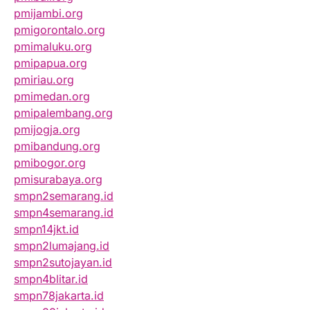
pmijambi.org
pmigorontalo.org
pmimaluku.org
pmipapua.org
pmiriau.org
pmimedan.org
pmipalembang.org
pmijogja.org
pmibandung.org
pmibogor.org
pmisurabaya.org
smpn2semarang.id
smpn4semarang.id
smpn14jkt.id
smpn2lumajang.id
smpn2sutojayan.id
smpn4blitar.id
smpn78jakarta.id