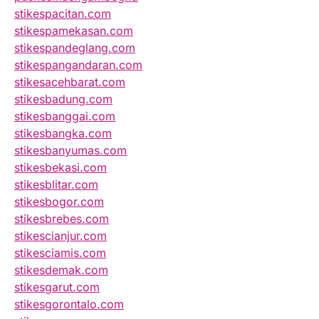
stikespacitan.com
stikespamekasan.com
stikespandeglang.com
stikespangandaran.com
stikesacehbarat.com
stikesbadung.com
stikesbanggai.com
stikesbangka.com
stikesbanyumas.com
stikesbekasi.com
stikesblitar.com
stikesbogor.com
stikesbrebes.com
stikescianjur.com
stikesciamis.com
stikesdemak.com
stikesgarut.com
stikesgorontalo.com