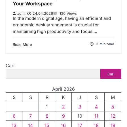
Your Workspace
admin
24.04.2026
130 Views
In the modern digital age, having an efficient and
ergonomic desk arrangement is crucial for
maintaining high productivity and focus.…
3 min read
Read More
Cari
Cari
April 2026
S
S
R
K
J
S
M
1
2
3
4
5
6
7
8
9
10
11
12
13
14
15
16
17
18
19