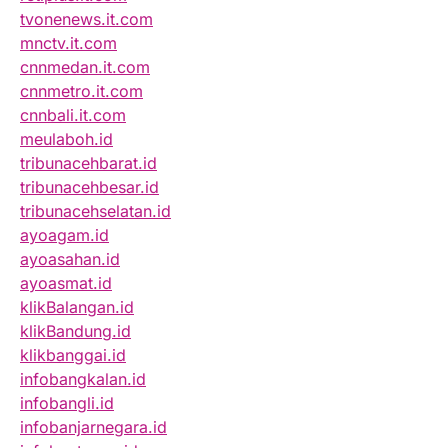
tvonenews.it.com
mnctv.it.com
cnnmedan.it.com
cnnmetro.it.com
cnnbali.it.com
meulaboh.id
tribunacehbarat.id
tribunacehbesar.id
tribunacehselatan.id
ayoagam.id
ayoasahan.id
ayoasmat.id
klikBalangan.id
klikBandung.id
klikbanggai.id
infobangkalan.id
infobangli.id
infobanjarnegara.id