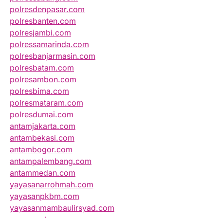
polresdenpasar.com
polresbanten.com
polresjambi.com
polressamarinda.com
polresbanjarmasin.com
polresbatam.com
polresambon.com
polresbima.com
polresmataram.com
polresdumai.com
antamjakarta.com
antambekasi.com
antambogor.com
antampalembang.com
antammedan.com
yayasanarrohmah.com
yayasanpkbm.com
yayasanmambaulirsyad.com