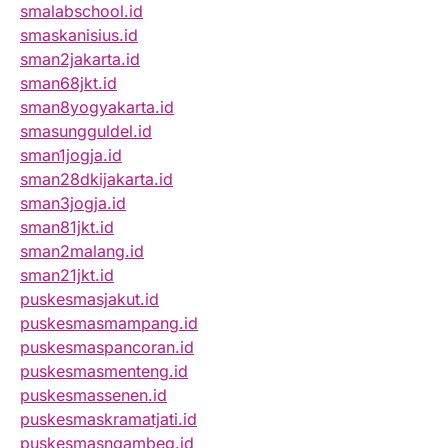
smalabschool.id
smaskanisius.id
sman2jakarta.id
sman68jkt.id
sman8yogyakarta.id
smasungguldel.id
sman1jogja.id
sman28dkijakarta.id
sman3jogja.id
sman81jkt.id
sman2malang.id
sman21jkt.id
puskesmasjakut.id
puskesmasmampang.id
puskesmaspancoran.id
puskesmasmenteng.id
puskesmassenen.id
puskesmaskramatjati.id
puskesmasngambeg.id