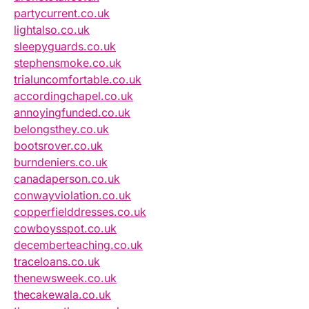
partycurrent.co.uk
lightalso.co.uk
sleepyguards.co.uk
stephensmoke.co.uk
trialuncomfortable.co.uk
accordingchapel.co.uk
annoyingfunded.co.uk
belongsthey.co.uk
bootsrover.co.uk
burndeniers.co.uk
canadaperson.co.uk
conwayviolation.co.uk
copperfielddresses.co.uk
cowboysspot.co.uk
decemberteaching.co.uk
traceloans.co.uk
thenewsweek.co.uk
thecakewala.co.uk