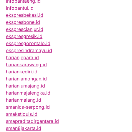
infobantaeng.id
infobantul.id
ekspresbekasi.id
ekspresbone.id
eksprescianjur.id
ekspresgresik.id
ekspresgorontalo.id
ekspresindramayu.id
harianjepara.id
hariankarawang.id
hariankediri.id
harianlamongan.id
harianlumajang.id
harianmajalengka.id
harianmalang.id
smanics-serpong.id
smakstlouis.id
smapraditadirgantara.id
sman8jakarta.id