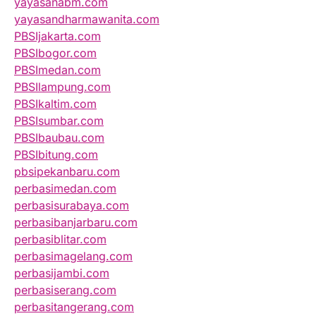
yayasanabm.com
yayasandharmawanita.com
PBSIjakarta.com
PBSIbogor.com
PBSImedan.com
PBSIlampung.com
PBSIkaltim.com
PBSIsumbar.com
PBSIbaubau.com
PBSIbitung.com
pbsipekanbaru.com
perbasimedan.com
perbasisurabaya.com
perbasibanjarbaru.com
perbasiblitar.com
perbasimagelang.com
perbasijambi.com
perbasiserang.com
perbasitangerang.com