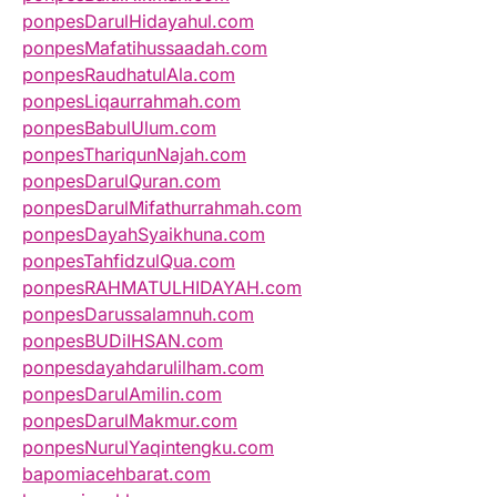
ponpesDarulHidayahul.com
ponpesMafatihussaadah.com
ponpesRaudhatulAla.com
ponpesLiqaurrahmah.com
ponpesBabulUlum.com
ponpesThariqunNajah.com
ponpesDarulQuran.com
ponpesDarulMifathurrahmah.com
ponpesDayahSyaikhuna.com
ponpesTahfidzulQua.com
ponpesRAHMATULHIDAYAH.com
ponpesDarussalamnuh.com
ponpesBUDiIHSAN.com
ponpesdayahdarulilham.com
ponpesDarulAmilin.com
ponpesDarulMakmur.com
ponpesNurulYaqintengku.com
bapomiacehbarat.com