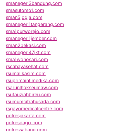
smanegeri3bandung.com
smasutomo1.com
sman5jogja.com
smanegeri1tangerang.com
sma1purworejo.com
smanegeri1jember.com
sman2bekasi.com
smanegeri47jkt.com
sma1wonosari.com
rscahayasehat.com
rsumalikasim.com
rsuprimaintimedika.com
rsarunlhokseumaw.com
rsufauziahbireu.com
rsumumcitrahusada.com
rsgayomedicalcentre.com
polresjakarta.com
polresdago.com
polressabang.com