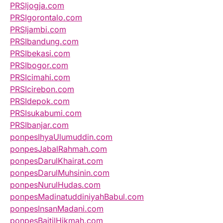
PRSIjogja.com
PRSIgorontalo.com
PRSIjambi.com
PRSIbandung.com
PRSIbekasi.com
PRSIbogor.com
PRSIcimahi.com
PRSIcirebon.com
PRSIdepok.com
PRSIsukabumi.com
PRSIbanjar.com
ponpesIhyaUlumuddin.com
ponpesJabalRahmah.com
ponpesDarulKhairat.com
ponpesDarulMuhsinin.com
ponpesNurulHudas.com
ponpesMadinatuddiniyahBabul.com
ponpesInsanMadani.com
ponpesBaitilHikmah.com