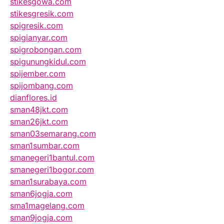
stikesgowa.com
stikesgresik.com
spigresik.com
spigianyar.com
spigrobongan.com
spigunungkidul.com
spijember.com
spijombang.com
dianflores.id
sman48jkt.com
sman26jkt.com
sman03semarang.com
sman1sumbar.com
smanegeri1bantul.com
smanegeri1bogor.com
sman1surabaya.com
sman6jogja.com
sma1magelang.com
sman9jogja.com