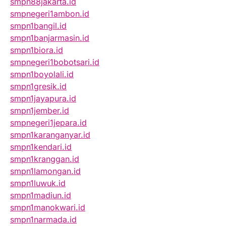
smpn88jakarta.id
smpnegeri1ambon.id
smpn1bangil.id
smpn1banjarmasin.id
smpn1biora.id
smpnegeri1bobotsari.id
smpn1boyolali.id
smpn1gresik.id
smpn1jayapura.id
smpn1jember.id
smpnegeri1jepara.id
smpn1karanganyar.id
smpn1kendari.id
smpn1kranggan.id
smpn1lamongan.id
smpn1luwuk.id
smpn1madiun.id
smpn1manokwari.id
smpn1narmada.id