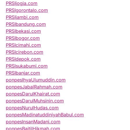
PRSIjogja.com
PRSIgorontalo.com
PRSIjambi.com
PRSIbandung.com
PRSIbekasi.com
PRSIbogor.com
PRSIcimahi.com
PRSIcirebon.com
PRSIdepok.com
PRSIsukabumi.com
PRSIbanjar.com
ponpesIhyaUlumuddin.com
ponpesJabalRahmah.com
ponpesDarulKhairat.com
ponpesDarulMuhsinin.com
ponpesNurulHudas.com
ponpesMadinatuddiniyahBabul.com
ponpesInsanMadani.com
ponpesBaitilHikmah.com