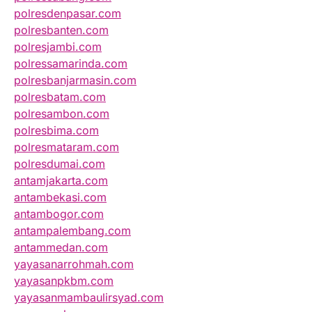
polresdenpasar.com
polresbanten.com
polresjambi.com
polressamarinda.com
polresbanjarmasin.com
polresbatam.com
polresambon.com
polresbima.com
polresmataram.com
polresdumai.com
antamjakarta.com
antambekasi.com
antambogor.com
antampalembang.com
antammedan.com
yayasanarrohmah.com
yayasanpkbm.com
yayasanmambaulirsyad.com