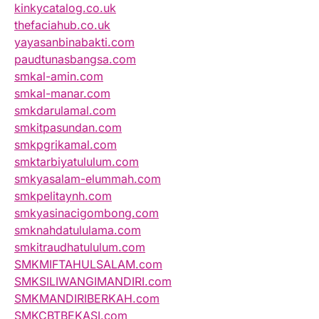
kinkycatalog.co.uk
thefaciahub.co.uk
yayasanbinabakti.com
paudtunasbangsa.com
smkal-amin.com
smkal-manar.com
smkdarulamal.com
smkitpasundan.com
smkpgrikamal.com
smktarbiyatululum.com
smkyasalam-elummah.com
smkpelitaynh.com
smkyasinacigombong.com
smknahdatululama.com
smkitraudhatululum.com
SMKMIFTAHULSALAM.com
SMKSILIWANGIMANDIRI.com
SMKMANDIRIBERKAH.com
SMKCBTBEKASI.com