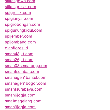
stikesgowa.com
stikesgresik.com
spigresik.com
spigianyar.com
spigrobongan.com
spigunungkidul.com
spijember.com
spijombang.com
dianflores.id
sman48jkt.com
sman26jkt.com
sman03semarang.com
sman1sumbar.com
smanegeri1bantul.com
smanegeri1bogor.com
sman1surabaya.com
sman6jogja.com
sma1magelang.com
sman9jogja.com