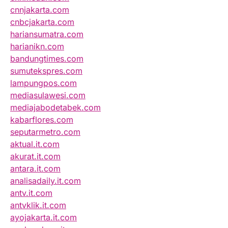
cnnjakarta.com
cnbcjakarta.com
hariansumatra.com
harianikn.com
bandungtimes.com
sumutekspres.com
lampungpos.com
mediasulawesi.com
mediajabodetabek.com
kabarflores.com
seputarmetro.com
aktual.it.com
akurat.it.com
antara.it.com
analisadaily.it.com
antv.it.com
antvklik.it.com
ayojakarta.it.com