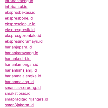
infobantaeng.id
infobantul.id
ekspresbekasi.id
ekspresbone.id
eksprescianjur.id
ekspresgresik.id
ekspresgorontalo.id
ekspresindramayu.id
harianjepara.id
hariankarawang.id
hariankediri.id
harianlamongan.id
harianlumajang.id
harianmajalengka.id
harianmalang.id
smanics-serpong.id
smakstlouis.id
smapraditadirgantara.id
sman8jakarta.id