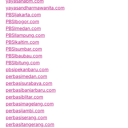
yayasanabm.com
yayasandharmawanita.com
PBSIjakarta.com
PBSIbogor.com
PBSImedan.com
PBSIlampung.com
PBSIkaltim.com
PBSIsumbar.com
PBSIbaubau.com
PBSIbitung.com
pbsipekanbaru.com
perbasimedan.com
perbasisurabaya.com
perbasibanjarbaru.com
perbasiblitar.com
perbasimagelang.com
perbasijambi.com
perbasiserang.com
perbasitangerang.com