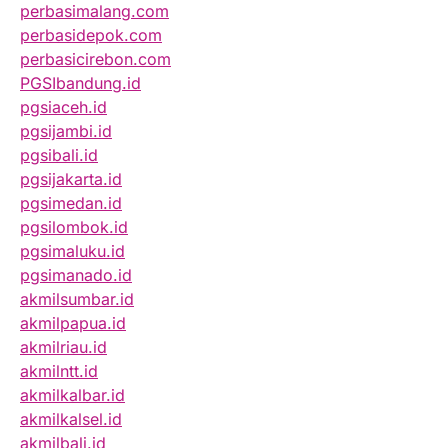
perbasimalang.com
perbasidepok.com
perbasicirebon.com
PGSIbandung.id
pgsiaceh.id
pgsijambi.id
pgsibali.id
pgsijakarta.id
pgsimedan.id
pgsilombok.id
pgsimaluku.id
pgsimanado.id
akmilsumbar.id
akmilpapua.id
akmilriau.id
akmilntt.id
akmilkalbar.id
akmilkalsel.id
akmilbali.id