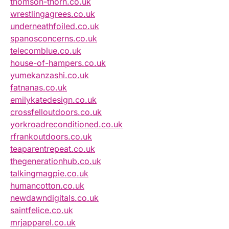
thomson-thorn.co.uk
wrestlingagrees.co.uk
underneathfoiled.co.uk
spanosconcerns.co.uk
telecomblue.co.uk
house-of-hampers.co.uk
yumekanzashi.co.uk
fatnanas.co.uk
emilykatedesign.co.uk
crossfelloutdoors.co.uk
yorkroadreconditioned.co.uk
rfrankoutdoors.co.uk
teaparentrepeat.co.uk
thegenerationhub.co.uk
talkingmagpie.co.uk
humancotton.co.uk
newdawndigitals.co.uk
saintfelice.co.uk
mrjapparel.co.uk