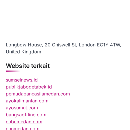
Longbow House, 20 Chiswell St, London EC1Y 4TW,
United Kingdom
Website terkait
sumselnews.id
publikjabodetabek.id
pemudapancasilamedan.com
ayokalimantan.com
ayosumut.com
bangsaoffline.com
cnbcmedan.com
cnnmedan.com