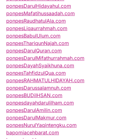
ponpesDarulHidayahul.com
ponpesMafatihussaadah.com
ponpesRaudhatulAla.com
ponpesLiqaurrahmah.com
ponpesBabulUlum.com
ponpesThariqunNajah.com
ponpesDarulQuran.com
ponpesDarulMifathurrahmah.com
ponpesDayahSyaikhuna.com
ponpesTahfidzulQua.com
ponpesRAHMATULHIDAYAH.com
ponpesDarussalamnuh.com
ponpesBUDiIHSAN.com
ponpesdayahdarulilham.com
ponpesDarulAmilin.com
ponpesDarulMakmur.com
ponpesNurulYaqintengku.com
bapomiacehbarat.com