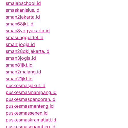
smalabschool.id
smaskanisius.id
sman2jakarta.id
sman68jkt.id
sman8yogyakarta.id
smasungguldel.id
sman1jogja.id
sman28dkijakarta.id
sman3jogja.id
sman81jkt.id
sman2malang.id
sman21jkt.id
puskesmasjakut.id
puskesmasmampang.id
puskesmaspancoran.id
puskesmasmenteng.id
puskesmassenen.id
puskesmaskramatjati.id
puskesmasngambeg.id