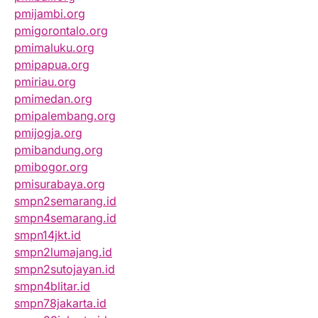
pmijambi.org
pmigorontalo.org
pmimaluku.org
pmipapua.org
pmiriau.org
pmimedan.org
pmipalembang.org
pmijogja.org
pmibandung.org
pmibogor.org
pmisurabaya.org
smpn2semarang.id
smpn4semarang.id
smpn14jkt.id
smpn2lumajang.id
smpn2sutojayan.id
smpn4blitar.id
smpn78jakarta.id