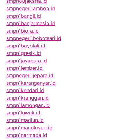
smpn88jakarta.id
smpnegeri1ambon.id
smpn1bangil.id
smpn1banjarmasin.id
smpn1biora.id
smpnegeri1bobotsari.id
smpn1boyolali.id
smpn1gresik.id
smpn1jayapura.id
smpn1jember.id
smpnegeri1jepara.id
smpn1karanganyar.id
smpn1kendari.id
smpn1kranggan.id
smpn1lamongan.id
smpn1luwuk.id
smpn1madiun.id
smpn1manokwari.id
smpn1narmada.id