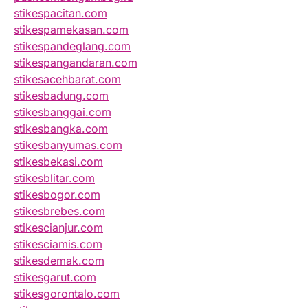
stikespacitan.com
stikespamekasan.com
stikespandeglang.com
stikespangandaran.com
stikesacehbarat.com
stikesbadung.com
stikesbanggai.com
stikesbangka.com
stikesbanyumas.com
stikesbekasi.com
stikesblitar.com
stikesbogor.com
stikesbrebes.com
stikescianjur.com
stikesciamis.com
stikesdemak.com
stikesgarut.com
stikesgorontalo.com