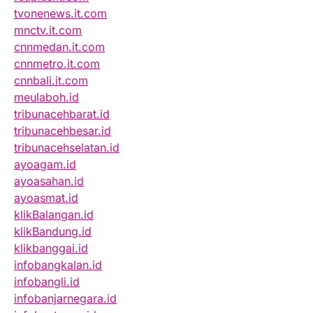
tvonenews.it.com
mnctv.it.com
cnnmedan.it.com
cnnmetro.it.com
cnnbali.it.com
meulaboh.id
tribunacehbarat.id
tribunacehbesar.id
tribunacehselatan.id
ayoagam.id
ayoasahan.id
ayoasmat.id
klikBalangan.id
klikBandung.id
klikbanggai.id
infobangkalan.id
infobangli.id
infobanjarnegara.id