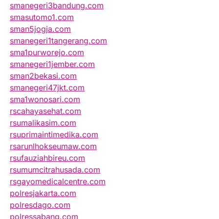
smanegeri3bandung.com
smasutomo1.com
sman5jogja.com
smanegeri1tangerang.com
sma1purworejo.com
smanegeri1jember.com
sman2bekasi.com
smanegeri47jkt.com
sma1wonosari.com
rscahayasehat.com
rsumalikasim.com
rsuprimaintimedika.com
rsarunlhokseumaw.com
rsufauziahbireu.com
rsumumcitrahusada.com
rsgayomedicalcentre.com
polresjakarta.com
polresdago.com
polressabang.com