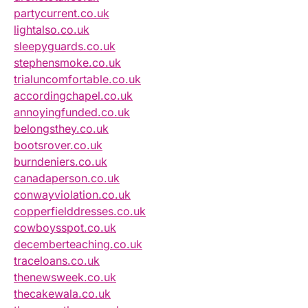
partycurrent.co.uk
lightalso.co.uk
sleepyguards.co.uk
stephensmoke.co.uk
trialuncomfortable.co.uk
accordingchapel.co.uk
annoyingfunded.co.uk
belongsthey.co.uk
bootsrover.co.uk
burndeniers.co.uk
canadaperson.co.uk
conwayviolation.co.uk
copperfielddresses.co.uk
cowboysspot.co.uk
decemberteaching.co.uk
traceloans.co.uk
thenewsweek.co.uk
thecakewala.co.uk