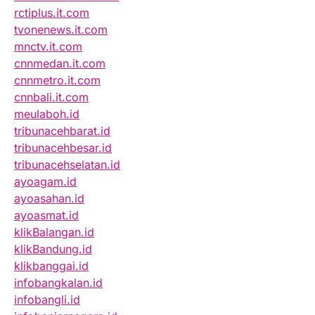
rctiplus.it.com
tvonenews.it.com
mnctv.it.com
cnnmedan.it.com
cnnmetro.it.com
cnnbali.it.com
meulaboh.id
tribunacehbarat.id
tribunacehbesar.id
tribunacehselatan.id
ayoagam.id
ayoasahan.id
ayoasmat.id
klikBalangan.id
klikBandung.id
klikbanggai.id
infobangkalan.id
infobangli.id