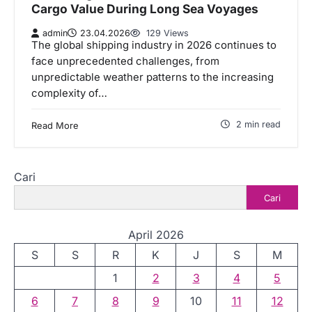
Cargo Value During Long Sea Voyages
admin
23.04.2026
129 Views
The global shipping industry in 2026 continues to
face unprecedented challenges, from
unpredictable weather patterns to the increasing
complexity of…
2 min read
Read More
Cari
Cari
April 2026
S
S
R
K
J
S
M
1
2
3
4
5
6
7
8
9
10
11
12