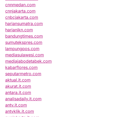
cnnmedan.com
cnnjakarta.com
cnbcjakarta.com
hariansumatra.com
harianikn.com
bandungtimes.com
sumutekspres.com
lampungpos.com
mediasulawesi.com
mediajabodetabek.com
kabarflores.com
seputarmetro.com
aktual.it.com
akurat.it.com
antara.it.com
analisadaily.it.com
antv.it.com
antvklik.it.com