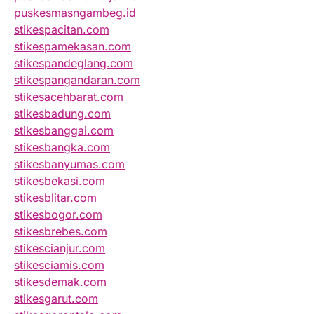
puskesmasngambeg.id
stikespacitan.com
stikespamekasan.com
stikespandeglang.com
stikespangandaran.com
stikesacehbarat.com
stikesbadung.com
stikesbanggai.com
stikesbangka.com
stikesbanyumas.com
stikesbekasi.com
stikesblitar.com
stikesbogor.com
stikesbrebes.com
stikescianjur.com
stikesciamis.com
stikesdemak.com
stikesgarut.com