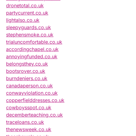
dronetotal.co.uk
partycurrent.co.uk
lightalso.co.uk
sleepyguards.co.uk
stephensmoke.co.uk
trialuncomfortable.co.uk
accordingchapel.co.uk
annoyingfunded.co.uk
belongsthey.co.uk
bootsrover.co.uk
burndeniers.co.uk
canadaperson.co.uk
conwayviolation.co.uk
copperfielddresses.co.uk
cowboysspot.co.uk
decemberteaching.co.uk
traceloans.co.uk
thenewsweek.co.uk