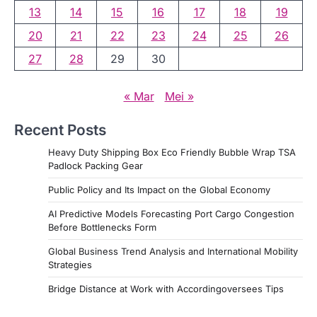
13
14
15
16
17
18
19
20
21
22
23
24
25
26
27
28
29
30
« Mar
Mei »
Recent Posts
Heavy Duty Shipping Box Eco Friendly Bubble Wrap TSA
Padlock Packing Gear
Public Policy and Its Impact on the Global Economy
AI Predictive Models Forecasting Port Cargo Congestion
Before Bottlenecks Form
Global Business Trend Analysis and International Mobility
Strategies
Bridge Distance at Work with Accordingoversees Tips