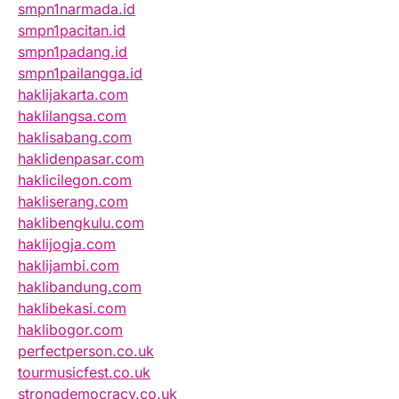
smpn1narmada.id
smpn1pacitan.id
smpn1padang.id
smpn1pailangga.id
haklijakarta.com
haklilangsa.com
haklisabang.com
haklidenpasar.com
haklicilegon.com
hakliserang.com
haklibengkulu.com
haklijogja.com
haklijambi.com
haklibandung.com
haklibekasi.com
haklibogor.com
perfectperson.co.uk
tourmusicfest.co.uk
strongdemocracy.co.uk