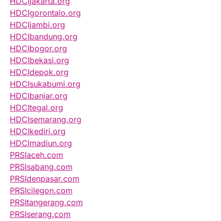
HDCIjakarta.org
HDCIgorontalo.org
HDCIjambi.org
HDCIbandung.org
HDCIbogor.org
HDCIbekasi.org
HDCIdepok.org
HDCIsukabumi.org
HDCIbanjar.org
HDCItegal.org
HDCIsemarang.org
HDCIkediri.org
HDCImadiun.org
PRSIaceh.com
PRSIsabang.com
PRSIdenpasar.com
PRSIcilegon.com
PRSItangerang.com
PRSIserang.com