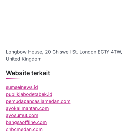
Longbow House, 20 Chiswell St, London EC1Y 4TW,
United Kingdom
Website terkait
sumselnews.id
publikjabodetabek.id
pemudapancasilamedan.com
ayokalimantan.com
ayosumut.com
bangsaoffline.com
cnbcmedan.com