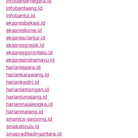
infobanjarnegara.id
infobantaeng.id
infobantul.id
ekspresbekasi.id
ekspresbone.id
eksprescianjur.id
ekspresgresik.id
ekspresgorontalo.id
ekspresindramayu.id
harianjepara.id
hariankarawang.id
hariankediri.id
harianlamongan.id
harianlumajang.id
harianmajalengka.id
harianmalang.id
smanics-serpong.id
smakstlouis.id
smapraditadirgantara.id