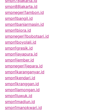
smpn78jakarta.id
smpn88jakarta.id
smpnegeri1ambon.id
smpn1bangil.id
smpn1banjarmasin.id
smpn1biora.id
smpnegeri1bobotsari.id
smpn1boyolali.id
smpn1gresik.id
smpn1jayapura.id
smpn1jember.id
smpnegeri1jepara.id
smpn1karanganyar.id
smpn1kendari.id
smpn1kranggan.id
smpn1lamongan.id
smpn1luwuk.id
smpn1madiun.id
smpn1manokwari.id