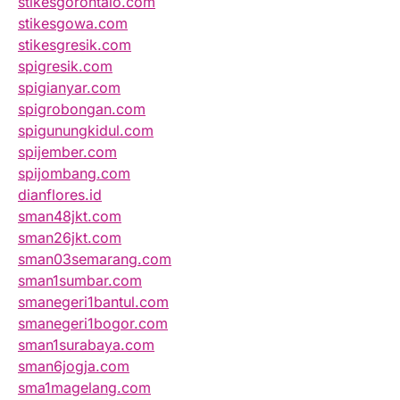
stikesgorontalo.com
stikesgowa.com
stikesgresik.com
spigresik.com
spigianyar.com
spigrobongan.com
spigunungkidul.com
spijember.com
spijombang.com
dianflores.id
sman48jkt.com
sman26jkt.com
sman03semarang.com
sman1sumbar.com
smanegeri1bantul.com
smanegeri1bogor.com
sman1surabaya.com
sman6jogja.com
sma1magelang.com