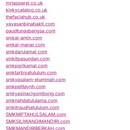
mrjapparel.co.uk
kinkycatalog.co.uk
thefaciahub.co.uk
yayasanbinabakti.com
paudtunasbangsa.com
smkal-amin.com
smkal-manar.com
smkdarulamal.com
smkitpasundan.com
smkpgrikamal.com
smktarbiyatululum.com
smkyasalam-elummah.com
smkpelitaynh.com
smkyasinacigombong.com
smknahdatululama.com
smkitraudhatululum.com
SMKMIFTAHULSALAM.com
SMKSILIWANGIMANDIRI.com
SMKMANDIRIBERKAH.com