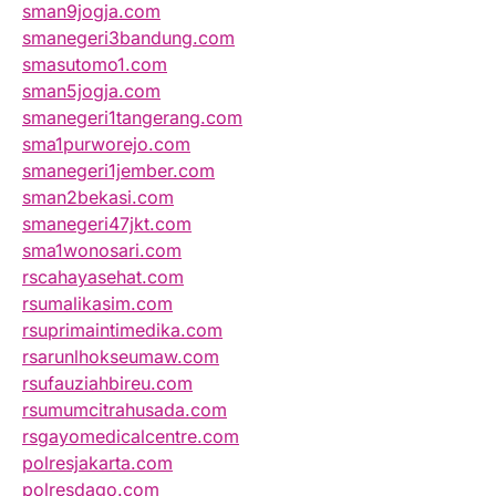
sman9jogja.com
smanegeri3bandung.com
smasutomo1.com
sman5jogja.com
smanegeri1tangerang.com
sma1purworejo.com
smanegeri1jember.com
sman2bekasi.com
smanegeri47jkt.com
sma1wonosari.com
rscahayasehat.com
rsumalikasim.com
rsuprimaintimedika.com
rsarunlhokseumaw.com
rsufauziahbireu.com
rsumumcitrahusada.com
rsgayomedicalcentre.com
polresjakarta.com
polresdago.com