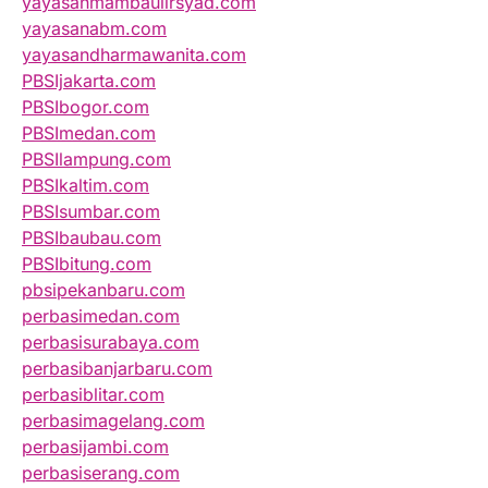
yayasanmambaulirsyad.com
yayasanabm.com
yayasandharmawanita.com
PBSIjakarta.com
PBSIbogor.com
PBSImedan.com
PBSIlampung.com
PBSIkaltim.com
PBSIsumbar.com
PBSIbaubau.com
PBSIbitung.com
pbsipekanbaru.com
perbasimedan.com
perbasisurabaya.com
perbasibanjarbaru.com
perbasiblitar.com
perbasimagelang.com
perbasijambi.com
perbasiserang.com