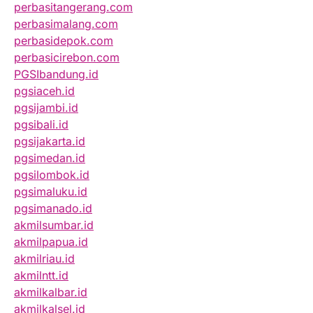
perbasitangerang.com
perbasimalang.com
perbasidepok.com
perbasicirebon.com
PGSIbandung.id
pgsiaceh.id
pgsijambi.id
pgsibali.id
pgsijakarta.id
pgsimedan.id
pgsilombok.id
pgsimaluku.id
pgsimanado.id
akmilsumbar.id
akmilpapua.id
akmilriau.id
akmilntt.id
akmilkalbar.id
akmilkalsel.id