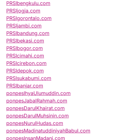
PRSIbengkulu.com
PRSIjogja.com
PRSIgorontalo.com
PRSIjambi.com
PRSIbandung.com
PRSIbekasi.com
PRSIbogor.com
PRSIcimahi.com
PRSIcirebon.com
PRSIdepok.com
PRSIsukabumi.com
PRSIbanjar.com
ponpesIhyaUlumuddin.com
ponpesJabalRahmah.com
ponpesDarulKhairat.com
ponpesDarulMuhsinin.com
ponpesNurulHudas.com
ponpesMadinatuddiniyahBabul.com
ponpesInsanMadani.com