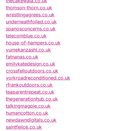
thecakewala.co.uk
thomson-thorn.co.uk
wrestlingagrees.co.uk
underneathfoiled.co.uk
spanosconcerns.co.uk
telecomblue.co.uk
house-of-hampers.co.uk
yumekanzashi.co.uk
fatnanas.co.uk
emilykatedesign.co.uk
crossfelloutdoors.co.uk
yorkroadreconditioned.co.uk
rfrankoutdoors.co.uk
teaparentrepeat.co.uk
thegenerationhub.co.uk
talkingmagpie.co.uk
humancotton.co.uk
newdawndigitals.co.uk
saintfelice.co.uk