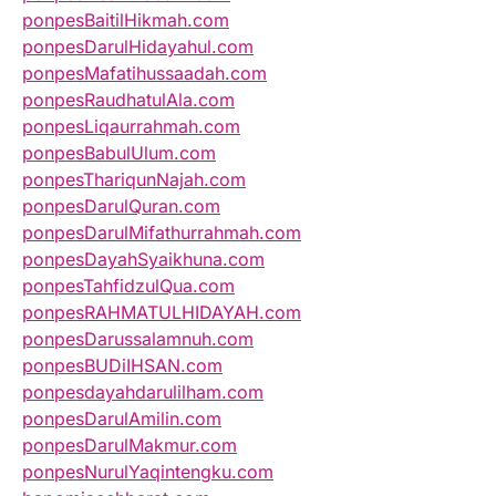
ponpesBaitilHikmah.com
ponpesDarulHidayahul.com
ponpesMafatihussaadah.com
ponpesRaudhatulAla.com
ponpesLiqaurrahmah.com
ponpesBabulUlum.com
ponpesThariqunNajah.com
ponpesDarulQuran.com
ponpesDarulMifathurrahmah.com
ponpesDayahSyaikhuna.com
ponpesTahfidzulQua.com
ponpesRAHMATULHIDAYAH.com
ponpesDarussalamnuh.com
ponpesBUDiIHSAN.com
ponpesdayahdarulilham.com
ponpesDarulAmilin.com
ponpesDarulMakmur.com
ponpesNurulYaqintengku.com