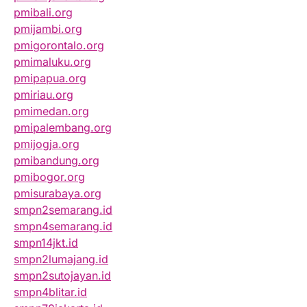
pmibali.org
pmijambi.org
pmigorontalo.org
pmimaluku.org
pmipapua.org
pmiriau.org
pmimedan.org
pmipalembang.org
pmijogja.org
pmibandung.org
pmibogor.org
pmisurabaya.org
smpn2semarang.id
smpn4semarang.id
smpn14jkt.id
smpn2lumajang.id
smpn2sutojayan.id
smpn4blitar.id