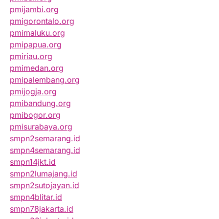
pmijambi.org
pmigorontalo.org
pmimaluku.org
pmipapua.org
pmiriau.org
pmimedan.org
pmipalembang.org
pmijogja.org
pmibandung.org
pmibogor.org
pmisurabaya.org
smpn2semarang.id
smpn4semarang.id
smpn14jkt.id
smpn2lumajang.id
smpn2sutojayan.id
smpn4blitar.id
smpn78jakarta.id