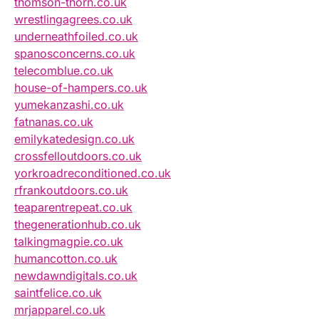
thomson-thorn.co.uk
wrestlingagrees.co.uk
underneathfoiled.co.uk
spanosconcerns.co.uk
telecomblue.co.uk
house-of-hampers.co.uk
yumekanzashi.co.uk
fatnanas.co.uk
emilykatedesign.co.uk
crossfelloutdoors.co.uk
yorkroadreconditioned.co.uk
rfrankoutdoors.co.uk
teaparentrepeat.co.uk
thegenerationhub.co.uk
talkingmagpie.co.uk
humancotton.co.uk
newdawndigitals.co.uk
saintfelice.co.uk
mrjapparel.co.uk