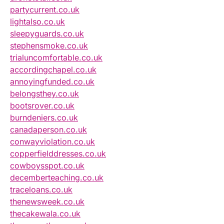
partycurrent.co.uk
lightalso.co.uk
sleepyguards.co.uk
stephensmoke.co.uk
trialuncomfortable.co.uk
accordingchapel.co.uk
annoyingfunded.co.uk
belongsthey.co.uk
bootsrover.co.uk
burndeniers.co.uk
canadaperson.co.uk
conwayviolation.co.uk
copperfielddresses.co.uk
cowboysspot.co.uk
decemberteaching.co.uk
traceloans.co.uk
thenewsweek.co.uk
thecakewala.co.uk