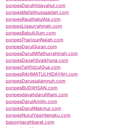
ponpesDarulHidayahul.com
ponpesMafatihussaadah.com
ponpesRaudhatulAla.com
ponpesLiqaurrahmah.com
ponpesBabulUlum.com
ponpesThariqunNajah.com
ponpesDarulQuran.com
ponpesDarulMifathurrahmah.com
ponpesDayahSyaikhuna.com
ponpesTahfidzulQua.com
ponpesRAHMATULHIDAYAH.com
ponpesDarussalamnuh.com
ponpesBUDiIHSAN.com
ponpesdayahdarulilham.com
ponpesDarulAmilin.com
ponpesDarulMakmur.com
ponpesNurulYaqintengku.com
bapomiacehbarat.com