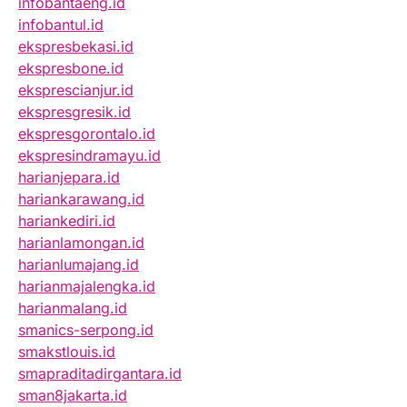
infobantaeng.id
infobantul.id
ekspresbekasi.id
ekspresbone.id
eksprescianjur.id
ekspresgresik.id
ekspresgorontalo.id
ekspresindramayu.id
harianjepara.id
hariankarawang.id
hariankediri.id
harianlamongan.id
harianlumajang.id
harianmajalengka.id
harianmalang.id
smanics-serpong.id
smakstlouis.id
smapraditadirgantara.id
sman8jakarta.id