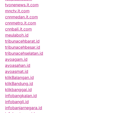
tvonenews.it.com
mnctv.it.com
cnnmedan.it.com
cnnmetro.it.com
cnnbali.it.com
meulaboh.id
tribunacehbarat.id
tribunacehbesar.id
tribunacehselatan.id
ayoagam.id
ayoasahan.id
ayoasmat.id
klikBalangan.id
klikBandung.id
klikbanggai.id
infobangkalan.id
infobangli.id
infobanjarnegara.id