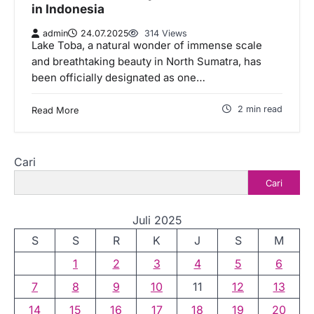
in Indonesia
admin
24.07.2025
314 Views
Lake Toba, a natural wonder of immense scale
and breathtaking beauty in North Sumatra, has
been officially designated as one…
2 min read
Read More
Cari
Cari
Juli 2025
S
S
R
K
J
S
M
1
2
3
4
5
6
7
8
9
10
11
12
13
14
15
16
17
18
19
20