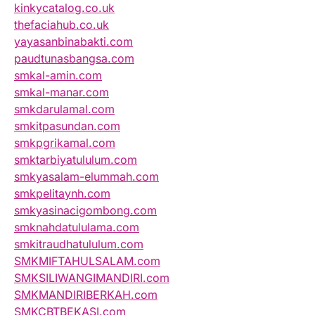
kinkycatalog.co.uk
thefaciahub.co.uk
yayasanbinabakti.com
paudtunasbangsa.com
smkal-amin.com
smkal-manar.com
smkdarulamal.com
smkitpasundan.com
smkpgrikamal.com
smktarbiyatululum.com
smkyasalam-elummah.com
smkpelitaynh.com
smkyasinacigombong.com
smknahdatululama.com
smkitraudhatululum.com
SMKMIFTAHULSALAM.com
SMKSILIWANGIMANDIRI.com
SMKMANDIRIBERKAH.com
SMKCBTBEKASI.com