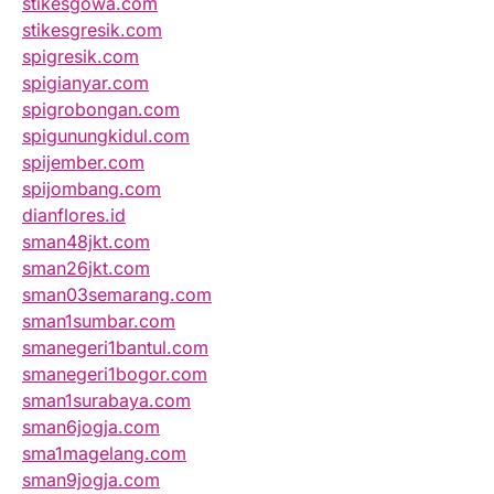
stikesgowa.com
stikesgresik.com
spigresik.com
spigianyar.com
spigrobongan.com
spigunungkidul.com
spijember.com
spijombang.com
dianflores.id
sman48jkt.com
sman26jkt.com
sman03semarang.com
sman1sumbar.com
smanegeri1bantul.com
smanegeri1bogor.com
sman1surabaya.com
sman6jogja.com
sma1magelang.com
sman9jogja.com