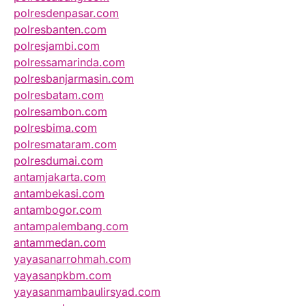
polresdenpasar.com
polresbanten.com
polresjambi.com
polressamarinda.com
polresbanjarmasin.com
polresbatam.com
polresambon.com
polresbima.com
polresmataram.com
polresdumai.com
antamjakarta.com
antambekasi.com
antambogor.com
antampalembang.com
antammedan.com
yayasanarrohmah.com
yayasanpkbm.com
yayasanmambaulirsyad.com