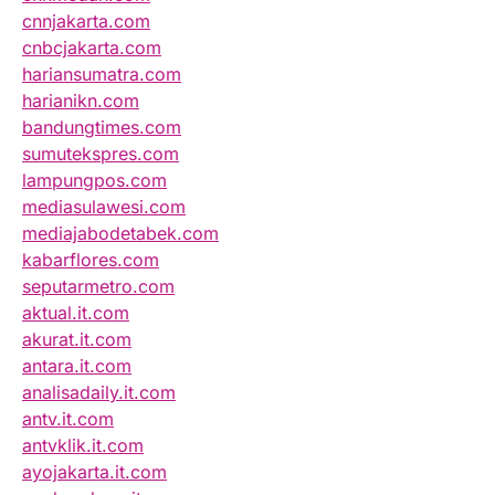
cnnjakarta.com
cnbcjakarta.com
hariansumatra.com
harianikn.com
bandungtimes.com
sumutekspres.com
lampungpos.com
mediasulawesi.com
mediajabodetabek.com
kabarflores.com
seputarmetro.com
aktual.it.com
akurat.it.com
antara.it.com
analisadaily.it.com
antv.it.com
antvklik.it.com
ayojakarta.it.com