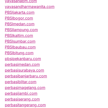
yayasanabm.com
yayasandharmawanita.com
PBSIjakarta.com
PBSIbogor.com
PBSImedan.com
PBSIlampung.com
PBSIkaltim.com
PBSIsumbar.com
PBSIbaubau.com
PBSIbitung.com
pbsipekanbaru.com
perbasimedan.com
perbasisurabaya.com
perbasibanjarbaru.com
perbasiblitar.com
perbasimagelang.com
perbasijambi.com
perbasiserang.com
perbasitangerang.com