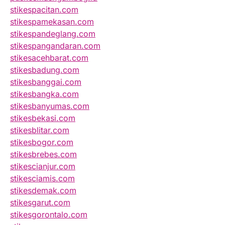
stikespacitan.com
stikespamekasan.com
stikespandeglang.com
stikespangandaran.com
stikesacehbarat.com
stikesbadung.com
stikesbanggai.com
stikesbangka.com
stikesbanyumas.com
stikesbekasi.com
stikesblitar.com
stikesbogor.com
stikesbrebes.com
stikescianjur.com
stikesciamis.com
stikesdemak.com
stikesgarut.com
stikesgorontalo.com