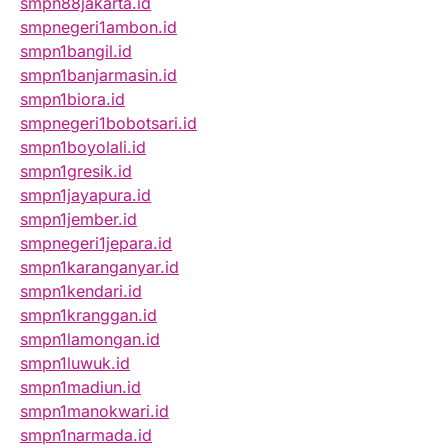
smpn88jakarta.id
smpnegeri1ambon.id
smpn1bangil.id
smpn1banjarmasin.id
smpn1biora.id
smpnegeri1bobotsari.id
smpn1boyolali.id
smpn1gresik.id
smpn1jayapura.id
smpn1jember.id
smpnegeri1jepara.id
smpn1karanganyar.id
smpn1kendari.id
smpn1kranggan.id
smpn1lamongan.id
smpn1luwuk.id
smpn1madiun.id
smpn1manokwari.id
smpn1narmada.id