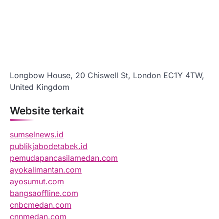
Longbow House, 20 Chiswell St, London EC1Y 4TW,
United Kingdom
Website terkait
sumselnews.id
publikjabodetabek.id
pemudapancasilamedan.com
ayokalimantan.com
ayosumut.com
bangsaoffline.com
cnbcmedan.com
cnnmedan.com