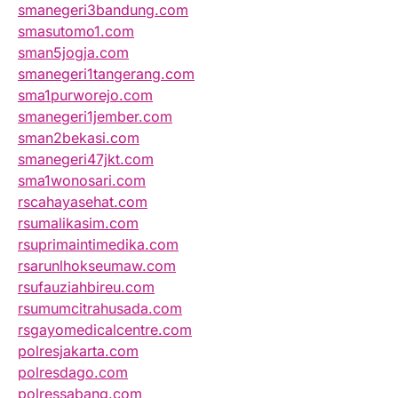
smanegeri3bandung.com
smasutomo1.com
sman5jogja.com
smanegeri1tangerang.com
sma1purworejo.com
smanegeri1jember.com
sman2bekasi.com
smanegeri47jkt.com
sma1wonosari.com
rscahayasehat.com
rsumalikasim.com
rsuprimaintimedika.com
rsarunlhokseumaw.com
rsufauziahbireu.com
rsumumcitrahusada.com
rsgayomedicalcentre.com
polresjakarta.com
polresdago.com
polressabang.com