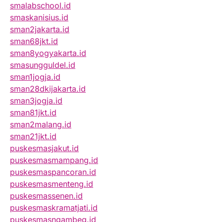
smalabschool.id
smaskanisius.id
sman2jakarta.id
sman68jkt.id
sman8yogyakarta.id
smasungguldel.id
sman1jogja.id
sman28dkijakarta.id
sman3jogja.id
sman81jkt.id
sman2malang.id
sman21jkt.id
puskesmasjakut.id
puskesmasmampang.id
puskesmaspancoran.id
puskesmasmenteng.id
puskesmassenen.id
puskesmaskramatjati.id
puskesmasngambeg.id