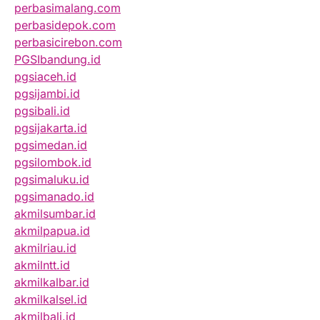
perbasimalang.com
perbasidepok.com
perbasicirebon.com
PGSIbandung.id
pgsiaceh.id
pgsijambi.id
pgsibali.id
pgsijakarta.id
pgsimedan.id
pgsilombok.id
pgsimaluku.id
pgsimanado.id
akmilsumbar.id
akmilpapua.id
akmilriau.id
akmilntt.id
akmilkalbar.id
akmilkalsel.id
akmilbali.id