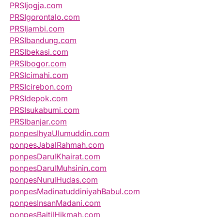
PRSIjogja.com
PRSIgorontalo.com
PRSIjambi.com
PRSIbandung.com
PRSIbekasi.com
PRSIbogor.com
PRSIcimahi.com
PRSIcirebon.com
PRSIdepok.com
PRSIsukabumi.com
PRSIbanjar.com
ponpesIhyaUlumuddin.com
ponpesJabalRahmah.com
ponpesDarulKhairat.com
ponpesDarulMuhsinin.com
ponpesNurulHudas.com
ponpesMadinatuddiniyahBabul.com
ponpesInsanMadani.com
ponpesBaitilHikmah.com