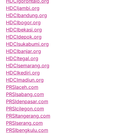
HDCIgorontalo.org
HDCIjambi.org
HDCIbandung.org
HDCIbogor.org
HDCIbekasi.org
HDCIdepok.org
HDCIsukabumi.org
HDCIbanjar.org
HDCItegal.org
HDCIsemarang.org
HDCIkediri.org
HDCImadiun.org
PRSIaceh.com
PRSIsabang.com
PRSIdenpasar.com
PRSIcilegon.com
PRSItangerang.com
PRSIserang.com
PRSIbengkulu.com