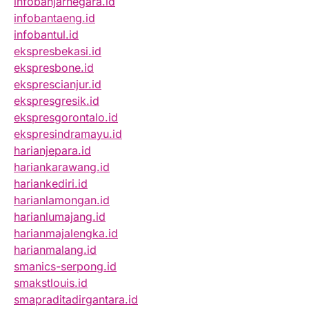
infobanjarnegara.id
infobantaeng.id
infobantul.id
ekspresbekasi.id
ekspresbone.id
eksprescianjur.id
ekspresgresik.id
ekspresgorontalo.id
ekspresindramayu.id
harianjepara.id
hariankarawang.id
hariankediri.id
harianlamongan.id
harianlumajang.id
harianmajalengka.id
harianmalang.id
smanics-serpong.id
smakstlouis.id
smapraditadirgantara.id