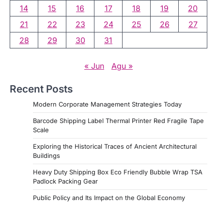
14
15
16
17
18
19
20
21
22
23
24
25
26
27
28
29
30
31
« Jun
Agu »
Recent Posts
Modern Corporate Management Strategies Today
Barcode Shipping Label Thermal Printer Red Fragile Tape
Scale
Exploring the Historical Traces of Ancient Architectural
Buildings
Heavy Duty Shipping Box Eco Friendly Bubble Wrap TSA
Padlock Packing Gear
Public Policy and Its Impact on the Global Economy