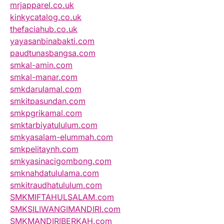
mrjapparel.co.uk
kinkycatalog.co.uk
thefaciahub.co.uk
yayasanbinabakti.com
paudtunasbangsa.com
smkal-amin.com
smkal-manar.com
smkdarulamal.com
smkitpasundan.com
smkpgrikamal.com
smktarbiyatululum.com
smkyasalam-elummah.com
smkpelitaynh.com
smkyasinacigombong.com
smknahdatululama.com
smkitraudhatululum.com
SMKMIFTAHULSALAM.com
SMKSILIWANGIMANDIRI.com
SMKMANDIRIBERKAH.com