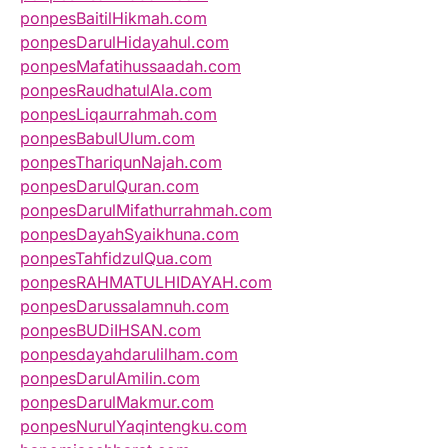
ponpesBaitilHikmah.com
ponpesDarulHidayahul.com
ponpesMafatihussaadah.com
ponpesRaudhatulAla.com
ponpesLiqaurrahmah.com
ponpesBabulUlum.com
ponpesThariqunNajah.com
ponpesDarulQuran.com
ponpesDarulMifathurrahmah.com
ponpesDayahSyaikhuna.com
ponpesTahfidzulQua.com
ponpesRAHMATULHIDAYAH.com
ponpesDarussalamnuh.com
ponpesBUDiIHSAN.com
ponpesdayahdarulilham.com
ponpesDarulAmilin.com
ponpesDarulMakmur.com
ponpesNurulYaqintengku.com