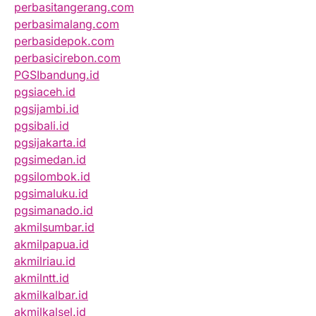
perbasitangerang.com
perbasimalang.com
perbasidepok.com
perbasicirebon.com
PGSIbandung.id
pgsiaceh.id
pgsijambi.id
pgsibali.id
pgsijakarta.id
pgsimedan.id
pgsilombok.id
pgsimaluku.id
pgsimanado.id
akmilsumbar.id
akmilpapua.id
akmilriau.id
akmilntt.id
akmilkalbar.id
akmilkalsel.id