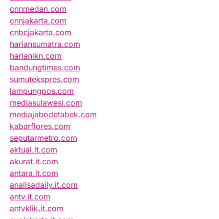
cnnmedan.com
cnnjakarta.com
cnbcjakarta.com
hariansumatra.com
harianikn.com
bandungtimes.com
sumutekspres.com
lampungpos.com
mediasulawesi.com
mediajabodetabek.com
kabarflores.com
seputarmetro.com
aktual.it.com
akurat.it.com
antara.it.com
analisadaily.it.com
antv.it.com
antvklik.it.com