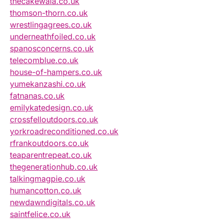
thecakewala.co.uk
thomson-thorn.co.uk
wrestlingagrees.co.uk
underneathfoiled.co.uk
spanosconcerns.co.uk
telecomblue.co.uk
house-of-hampers.co.uk
yumekanzashi.co.uk
fatnanas.co.uk
emilykatedesign.co.uk
crossfelloutdoors.co.uk
yorkroadreconditioned.co.uk
rfrankoutdoors.co.uk
teaparentrepeat.co.uk
thegenerationhub.co.uk
talkingmagpie.co.uk
humancotton.co.uk
newdawndigitals.co.uk
saintfelice.co.uk