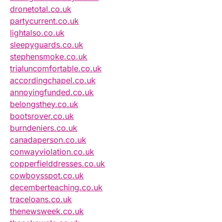
dronetotal.co.uk
partycurrent.co.uk
lightalso.co.uk
sleepyguards.co.uk
stephensmoke.co.uk
trialuncomfortable.co.uk
accordingchapel.co.uk
annoyingfunded.co.uk
belongsthey.co.uk
bootsrover.co.uk
burndeniers.co.uk
canadaperson.co.uk
conwayviolation.co.uk
copperfielddresses.co.uk
cowboysspot.co.uk
decemberteaching.co.uk
traceloans.co.uk
thenewsweek.co.uk