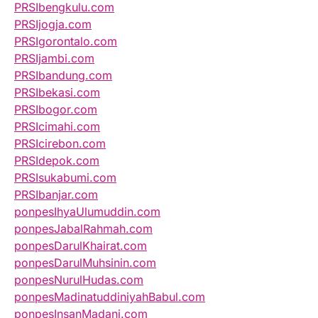
PRSIbengkulu.com
PRSIjogja.com
PRSIgorontalo.com
PRSIjambi.com
PRSIbandung.com
PRSIbekasi.com
PRSIbogor.com
PRSIcimahi.com
PRSIcirebon.com
PRSIdepok.com
PRSIsukabumi.com
PRSIbanjar.com
ponpesIhyaUlumuddin.com
ponpesJabalRahmah.com
ponpesDarulKhairat.com
ponpesDarulMuhsinin.com
ponpesNurulHudas.com
ponpesMadinatuddiniyahBabul.com
ponpesInsanMadani.com