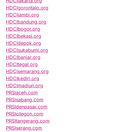
HDCIjakarta.org
HDCIgorontalo.org
HDCIjambi.org
HDCIbandung.org
HDCIbogor.org
HDCIbekasi.org
HDCIdepok.org
HDCIsukabumi.org
HDCIbanjar.org
HDCItegal.org
HDCIsemarang.org
HDCIkediri.org
HDCImadiun.org
PRSIaceh.com
PRSIsabang.com
PRSIdenpasar.com
PRSIcilegon.com
PRSItangerang.com
PRSIserang.com