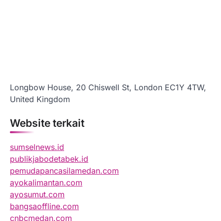
Longbow House, 20 Chiswell St, London EC1Y 4TW,
United Kingdom
Website terkait
sumselnews.id
publikjabodetabek.id
pemudapancasilamedan.com
ayokalimantan.com
ayosumut.com
bangsaoffline.com
cnbcmedan.com