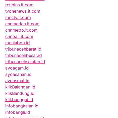
rctiplus.it.com
tvonenews.it.com
mnctv.it.com
cnnmedan.it.com
cnnmetro.it.com
cnnbali.it.com
meulaboh.id
tribunacehbarat.id
tribunacehbesar.id
tribunacehselatan.id
ayoagam.id
ayoasahan.id
ayoasmat.id
klikBalangan.id
klikBandung.id
klikbanggai.id
infobangkalan.id
infobangli.id