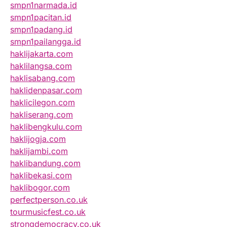
smpn1narmada.id
smpn1pacitan.id
smpn1padang.id
smpn1pailangga.id
haklijakarta.com
haklilangsa.com
haklisabang.com
haklidenpasar.com
haklicilegon.com
hakliserang.com
haklibengkulu.com
haklijogja.com
haklijambi.com
haklibandung.com
haklibekasi.com
haklibogor.com
perfectperson.co.uk
tourmusicfest.co.uk
strongdemocracy.co.uk