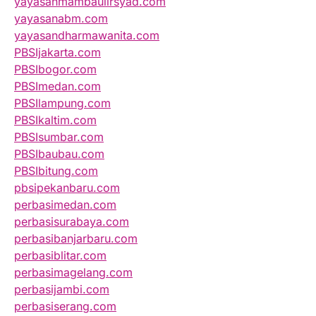
yayasanmambaulirsyad.com
yayasanabm.com
yayasandharmawanita.com
PBSIjakarta.com
PBSIbogor.com
PBSImedan.com
PBSIlampung.com
PBSIkaltim.com
PBSIsumbar.com
PBSIbaubau.com
PBSIbitung.com
pbsipekanbaru.com
perbasimedan.com
perbasisurabaya.com
perbasibanjarbaru.com
perbasiblitar.com
perbasimagelang.com
perbasijambi.com
perbasiserang.com