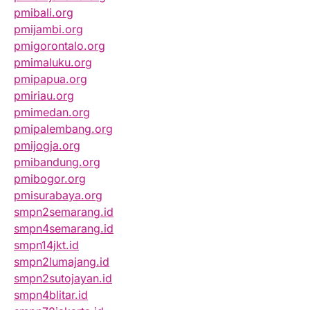
pmibali.org
pmijambi.org
pmigorontalo.org
pmimaluku.org
pmipapua.org
pmiriau.org
pmimedan.org
pmipalembang.org
pmijogja.org
pmibandung.org
pmibogor.org
pmisurabaya.org
smpn2semarang.id
smpn4semarang.id
smpn14jkt.id
smpn2lumajang.id
smpn2sutojayan.id
smpn4blitar.id