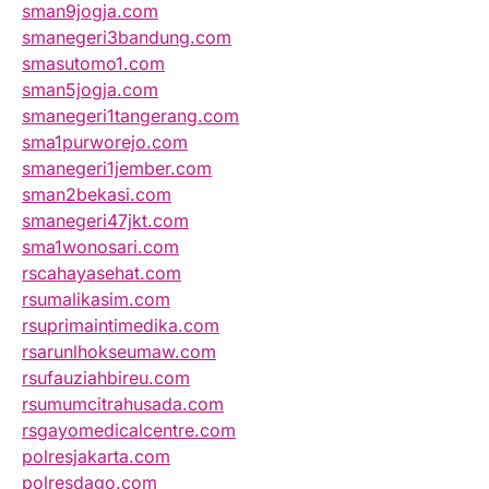
sman9jogja.com
smanegeri3bandung.com
smasutomo1.com
sman5jogja.com
smanegeri1tangerang.com
sma1purworejo.com
smanegeri1jember.com
sman2bekasi.com
smanegeri47jkt.com
sma1wonosari.com
rscahayasehat.com
rsumalikasim.com
rsuprimaintimedika.com
rsarunlhokseumaw.com
rsufauziahbireu.com
rsumumcitrahusada.com
rsgayomedicalcentre.com
polresjakarta.com
polresdago.com