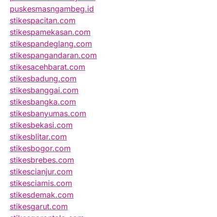
puskesmasngambeg.id
stikespacitan.com
stikespamekasan.com
stikespandeglang.com
stikespangandaran.com
stikesacehbarat.com
stikesbadung.com
stikesbanggai.com
stikesbangka.com
stikesbanyumas.com
stikesbekasi.com
stikesblitar.com
stikesbogor.com
stikesbrebes.com
stikescianjur.com
stikesciamis.com
stikesdemak.com
stikesgarut.com