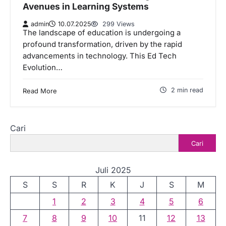
Avenues in Learning Systems
admin
10.07.2025
299 Views
The landscape of education is undergoing a
profound transformation, driven by the rapid
advancements in technology. This Ed Tech
Evolution…
2 min read
Read More
Cari
Cari
Juli 2025
S
S
R
K
J
S
M
1
2
3
4
5
6
7
8
9
10
11
12
13