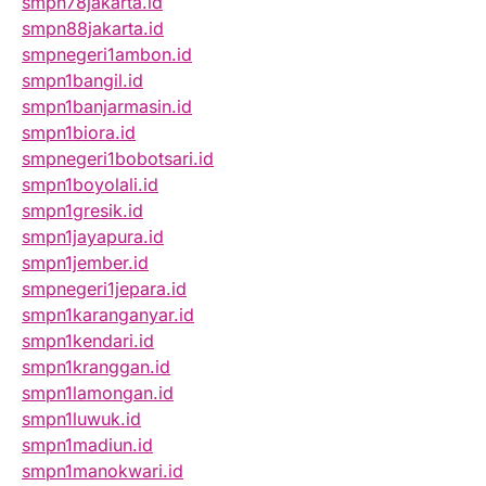
smpn78jakarta.id
smpn88jakarta.id
smpnegeri1ambon.id
smpn1bangil.id
smpn1banjarmasin.id
smpn1biora.id
smpnegeri1bobotsari.id
smpn1boyolali.id
smpn1gresik.id
smpn1jayapura.id
smpn1jember.id
smpnegeri1jepara.id
smpn1karanganyar.id
smpn1kendari.id
smpn1kranggan.id
smpn1lamongan.id
smpn1luwuk.id
smpn1madiun.id
smpn1manokwari.id