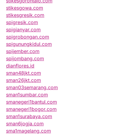
stikesgorontalo.com
stikesgowa.com
stikesgresik.com
spigresik.com
spigianyar.com
spigrobongan.com
spigunungkidul.com
spijember.com
spijombang.com
dianflores.id
sman48jkt.com
sman26jkt.com
sman03semarang.com
sman1sumbar.com
smanegeri1bantul.com
smanegeri1bogor.com
sman1surabaya.com
sman6jogja.com
sma1magelang.com