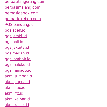
perbasitangerang.com
perbasimalang.com
perbasidepok.com
perbasicirebon.com
PGSIbandung.id
pgsiaceh.id
pgsijambi.id
pgsibali.id
pgsijakarta.id
pgsimedan.id
pgsilombok.id
pgsimaluku.id
pgsimanado.id
akmilsumbar.id
akmilpapua.id
akmilriau.id
akmilntt.id
akmilkalbar.id
akmilkalsel.id