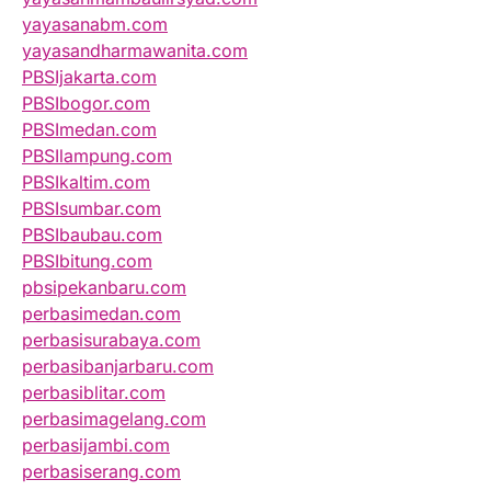
yayasanabm.com
yayasandharmawanita.com
PBSIjakarta.com
PBSIbogor.com
PBSImedan.com
PBSIlampung.com
PBSIkaltim.com
PBSIsumbar.com
PBSIbaubau.com
PBSIbitung.com
pbsipekanbaru.com
perbasimedan.com
perbasisurabaya.com
perbasibanjarbaru.com
perbasiblitar.com
perbasimagelang.com
perbasijambi.com
perbasiserang.com