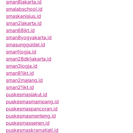
sman8jakarta.id
smalabschool.id
smaskanisius.id
sman2jakarta.id
sman68jkt.id
sman8yogyakarta.id
smasungguldel.id
sman1jogja.id
sman28dkijakarta.id
sman3jogja.id
sman81jkt.id
sman2malang.id
sman21jkt.id
puskesmasjakut.id
puskesmasmampang.id
puskesmaspancoran.id
puskesmasmenteng.id
puskesmassenen.id
puskesmaskramatjati.id