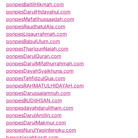
ponpesBaitilHikmah.com
ponpesDarulHidayahul.com
ponpesMafatihussaadah.com
ponpesRaudhatulAla.com
ponpesLiqaurrahmah.com
ponpesBabulUlum.com
ponpesThariqunNajah.com
ponpesDarulQuran.com
ponpesDarulMifathurrahmah.com
ponpesDayahSyaikhuna.com
ponpesTahfidzulQua.com
ponpesRAHMATULHIDAYAH.com
ponpesDarussalamnuh.com
ponpesBUDiIHSAN.com
ponpesdayahdarulilham.com
ponpesDarulAmilin.com
ponpesDarulMakmur.com
ponpesNurulYaqintengku.com
bapomiacehbarat.com