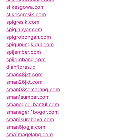
stikesgowa.com
stikesgresik.com
spigresik.com
spigianyar.com
spigrobongan.com
spigunungkidul.com
spijember.com
spijombang.com
dianflores.id
sman48jkt.com
sman26jkt.com
sman03semarang.com
sman1sumbar.com
smanegeri1bantul.com
smanegeri1bogor.com
sman1surabaya.com
sman6jogja.com
sma1magelang.com