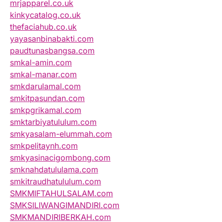
mrjapparel.co.uk
kinkycatalog.co.uk
thefaciahub.co.uk
yayasanbinabakti.com
paudtunasbangsa.com
smkal-amin.com
smkal-manar.com
smkdarulamal.com
smkitpasundan.com
smkpgrikamal.com
smktarbiyatululum.com
smkyasalam-elummah.com
smkpelitaynh.com
smkyasinacigombong.com
smknahdatululama.com
smkitraudhatululum.com
SMKMIFTAHULSALAM.com
SMKSILIWANGIMANDIRI.com
SMKMANDIRIBERKAH.com