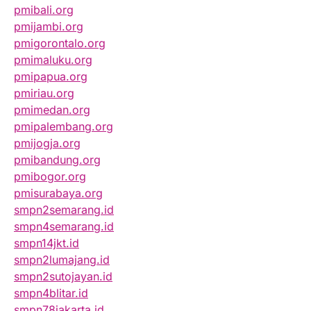
pmibali.org
pmijambi.org
pmigorontalo.org
pmimaluku.org
pmipapua.org
pmiriau.org
pmimedan.org
pmipalembang.org
pmijogja.org
pmibandung.org
pmibogor.org
pmisurabaya.org
smpn2semarang.id
smpn4semarang.id
smpn14jkt.id
smpn2lumajang.id
smpn2sutojayan.id
smpn4blitar.id
smpn78jakarta.id