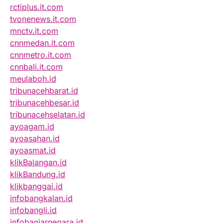
rctiplus.it.com
tvonenews.it.com
mnctv.it.com
cnnmedan.it.com
cnnmetro.it.com
cnnbali.it.com
meulaboh.id
tribunacehbarat.id
tribunacehbesar.id
tribunacehselatan.id
ayoagam.id
ayoasahan.id
ayoasmat.id
klikBalangan.id
klikBandung.id
klikbanggai.id
infobangkalan.id
infobangli.id
infobanjarnegara.id