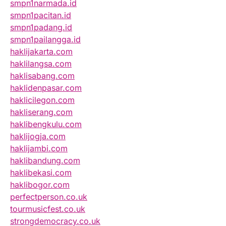
smpn1narmada.id
smpn1pacitan.id
smpn1padang.id
smpn1pailangga.id
haklijakarta.com
haklilangsa.com
haklisabang.com
haklidenpasar.com
haklicilegon.com
hakliserang.com
haklibengkulu.com
haklijogja.com
haklijambi.com
haklibandung.com
haklibekasi.com
haklibogor.com
perfectperson.co.uk
tourmusicfest.co.uk
strongdemocracy.co.uk