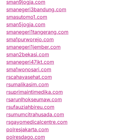
sman9jogja.com
smanegeri3bandung.com
smasutomo1.com
sman5jogja.com
smanegeri1tangerang.com
sma1purworejo.com
smanegeri1jember.com
sman2bekasi.com
smanegeri47jkt.com
sma1wonosari.com
rscahayasehat.com
rsumalikasim.com
rsuprimaintimedika.com
rsarunlhokseumaw.com
rsufauziahbireu.com
rsumumcitrahusada.com
rsgayomedicalcentre.com
polresjakarta.com
polresdago.com