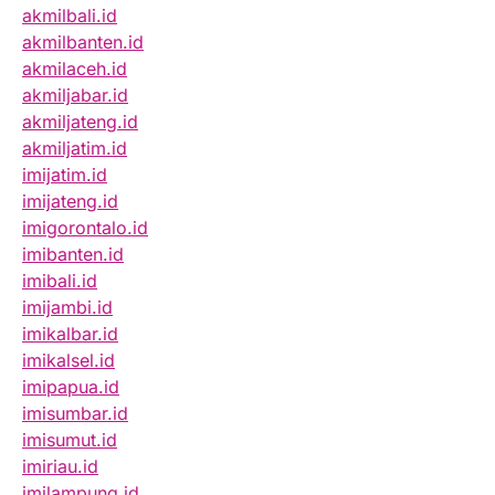
akmilbali.id
akmilbanten.id
akmilaceh.id
akmiljabar.id
akmiljateng.id
akmiljatim.id
imijatim.id
imijateng.id
imigorontalo.id
imibanten.id
imibali.id
imijambi.id
imikalbar.id
imikalsel.id
imipapua.id
imisumbar.id
imisumut.id
imiriau.id
imilampung.id