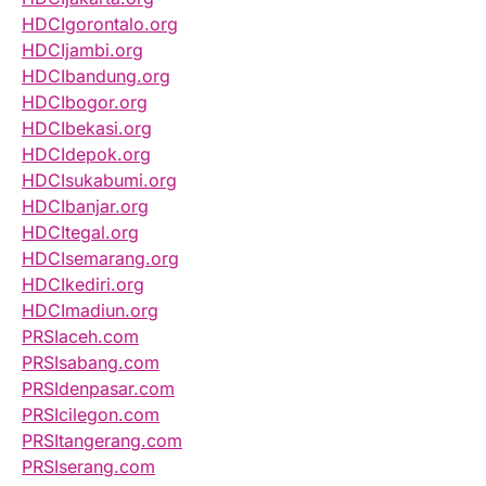
HDCIgorontalo.org
HDCIjambi.org
HDCIbandung.org
HDCIbogor.org
HDCIbekasi.org
HDCIdepok.org
HDCIsukabumi.org
HDCIbanjar.org
HDCItegal.org
HDCIsemarang.org
HDCIkediri.org
HDCImadiun.org
PRSIaceh.com
PRSIsabang.com
PRSIdenpasar.com
PRSIcilegon.com
PRSItangerang.com
PRSIserang.com