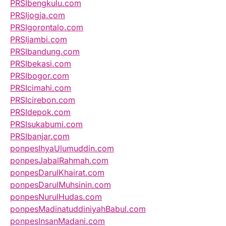
PRSIbengkulu.com
PRSIjogja.com
PRSIgorontalo.com
PRSIjambi.com
PRSIbandung.com
PRSIbekasi.com
PRSIbogor.com
PRSIcimahi.com
PRSIcirebon.com
PRSIdepok.com
PRSIsukabumi.com
PRSIbanjar.com
ponpesIhyaUlumuddin.com
ponpesJabalRahmah.com
ponpesDarulKhairat.com
ponpesDarulMuhsinin.com
ponpesNurulHudas.com
ponpesMadinatuddiniyahBabul.com
ponpesInsanMadani.com