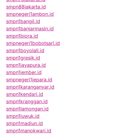
smpn88jakarta.id
smpnegeri1ambon.id
smpn1bangil.id
smpn1banjarmasin.id
smpn1biora.id
smpnegeri1bobotsari.id
smpn1boyolali.id
smpn1gresik.id
smpn1jayapura.id
smpn1jember.id
smpnegeri1jepara.id
smpn1karanganyar.id
smpn1kendari.id
smpn1kranggan.id
smpn1lamongan.id
smpn1luwuk.id
smpn1madiun.id
smpn1manokwari.id