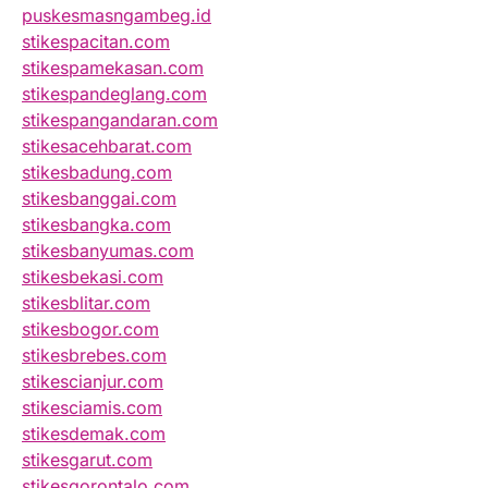
puskesmasngambeg.id
stikespacitan.com
stikespamekasan.com
stikespandeglang.com
stikespangandaran.com
stikesacehbarat.com
stikesbadung.com
stikesbanggai.com
stikesbangka.com
stikesbanyumas.com
stikesbekasi.com
stikesblitar.com
stikesbogor.com
stikesbrebes.com
stikescianjur.com
stikesciamis.com
stikesdemak.com
stikesgarut.com
stikesgorontalo.com