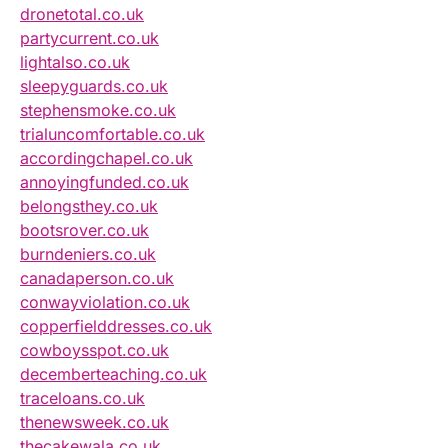
dronetotal.co.uk
partycurrent.co.uk
lightalso.co.uk
sleepyguards.co.uk
stephensmoke.co.uk
trialuncomfortable.co.uk
accordingchapel.co.uk
annoyingfunded.co.uk
belongsthey.co.uk
bootsrover.co.uk
burndeniers.co.uk
canadaperson.co.uk
conwayviolation.co.uk
copperfielddresses.co.uk
cowboysspot.co.uk
decemberteaching.co.uk
traceloans.co.uk
thenewsweek.co.uk
thecakewala.co.uk