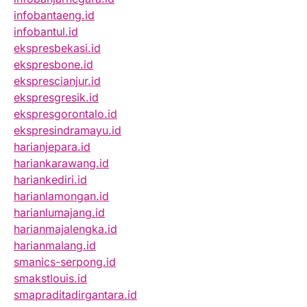
infobantaeng.id
infobantul.id
ekspresbekasi.id
ekspresbone.id
eksprescianjur.id
ekspresgresik.id
ekspresgorontalo.id
ekspresindramayu.id
harianjepara.id
hariankarawang.id
hariankediri.id
harianlamongan.id
harianlumajang.id
harianmajalengka.id
harianmalang.id
smanics-serpong.id
smakstlouis.id
smapraditadirgantara.id