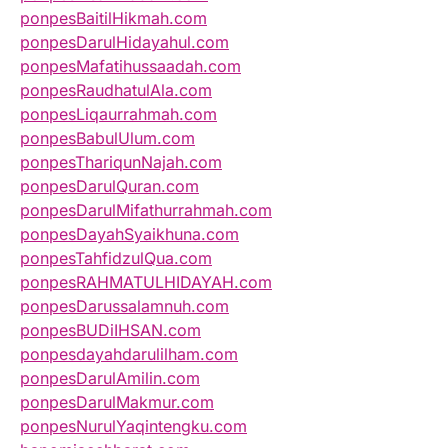
ponpesBaitilHikmah.com
ponpesDarulHidayahul.com
ponpesMafatihussaadah.com
ponpesRaudhatulAla.com
ponpesLiqaurrahmah.com
ponpesBabulUlum.com
ponpesThariqunNajah.com
ponpesDarulQuran.com
ponpesDarulMifathurrahmah.com
ponpesDayahSyaikhuna.com
ponpesTahfidzulQua.com
ponpesRAHMATULHIDAYAH.com
ponpesDarussalamnuh.com
ponpesBUDiIHSAN.com
ponpesdayahdarulilham.com
ponpesDarulAmilin.com
ponpesDarulMakmur.com
ponpesNurulYaqintengku.com