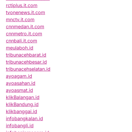
rctiplus.it.com
tvonenews.it.com
mnctv.it.com
cnnmedan.it.com
cnnmetro.it.com
cnnbali.it.com
meulaboh.id
tribunacehbarat.id
tribunacehbesar.id
tribunacehselatan.id
ayoagam.id
ayoasahan.id
ayoasmat.id
klikBalangan.id
klikBandung.id
klikbanggai.id
infobangkalan.id
infobangli.id