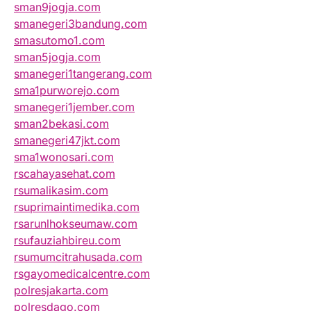
sman9jogja.com
smanegeri3bandung.com
smasutomo1.com
sman5jogja.com
smanegeri1tangerang.com
sma1purworejo.com
smanegeri1jember.com
sman2bekasi.com
smanegeri47jkt.com
sma1wonosari.com
rscahayasehat.com
rsumalikasim.com
rsuprimaintimedika.com
rsarunlhokseumaw.com
rsufauziahbireu.com
rsumumcitrahusada.com
rsgayomedicalcentre.com
polresjakarta.com
polresdago.com