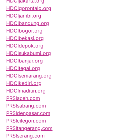
HDCIjakarta.org
HDCIgorontalo.org
HDCIjambi.org
HDCIbandung.org
HDCIbogor.org
HDCIbekasi.org
HDCIdepok.org
HDCIsukabumi.org
HDCIbanjar.org
HDCItegal.org
HDCIsemarang.org
HDCIkediri.org
HDCImadiun.org
PRSIaceh.com
PRSIsabang.com
PRSIdenpasar.com
PRSIcilegon.com
PRSItangerang.com
PRSIserang.com