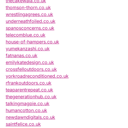
thecakewala.co.uk
thomson-thorn.co.uk
wrestlingagrees.co.uk
underneathfoiled.co.uk
spanosconcerns.co.uk
telecomblue.co.uk
house-of-hampers.co.uk
yumekanzashi.co.uk
fatnanas.co.uk
emilykatedesign.co.uk
crossfelloutdoors.co.uk
yorkroadreconditioned.co.uk
rfrankoutdoors.co.uk
teaparentrepeat.co.uk
thegenerationhub.co.uk
talkingmagpie.co.uk
humancotton.co.uk
newdawndigitals.co.uk
saintfelice.co.uk