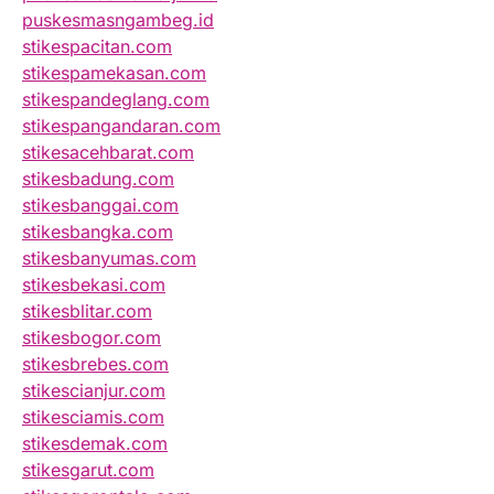
puskesmasngambeg.id
stikespacitan.com
stikespamekasan.com
stikespandeglang.com
stikespangandaran.com
stikesacehbarat.com
stikesbadung.com
stikesbanggai.com
stikesbangka.com
stikesbanyumas.com
stikesbekasi.com
stikesblitar.com
stikesbogor.com
stikesbrebes.com
stikescianjur.com
stikesciamis.com
stikesdemak.com
stikesgarut.com