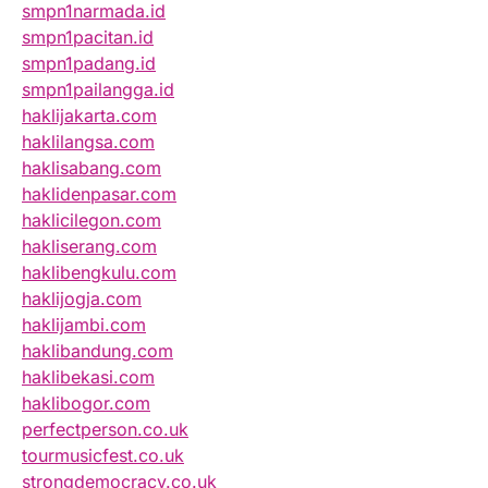
smpn1narmada.id
smpn1pacitan.id
smpn1padang.id
smpn1pailangga.id
haklijakarta.com
haklilangsa.com
haklisabang.com
haklidenpasar.com
haklicilegon.com
hakliserang.com
haklibengkulu.com
haklijogja.com
haklijambi.com
haklibandung.com
haklibekasi.com
haklibogor.com
perfectperson.co.uk
tourmusicfest.co.uk
strongdemocracy.co.uk