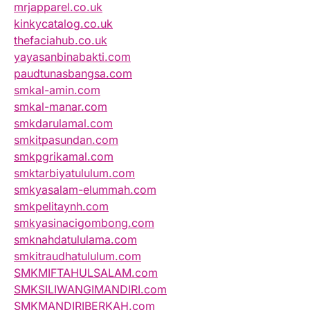
mrjapparel.co.uk
kinkycatalog.co.uk
thefaciahub.co.uk
yayasanbinabakti.com
paudtunasbangsa.com
smkal-amin.com
smkal-manar.com
smkdarulamal.com
smkitpasundan.com
smkpgrikamal.com
smktarbiyatululum.com
smkyasalam-elummah.com
smkpelitaynh.com
smkyasinacigombong.com
smknahdatululama.com
smkitraudhatululum.com
SMKMIFTAHULSALAM.com
SMKSILIWANGIMANDIRI.com
SMKMANDIRIBERKAH.com