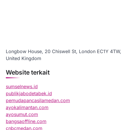
Longbow House, 20 Chiswell St, London EC1Y 4TW,
United Kingdom
Website terkait
sumselnews.id
publikjabodetabek.id
pemudapancasilamedan.com
ayokalimantan.com
ayosumut.com
bangsaoffline.com
cnbcmedan.com