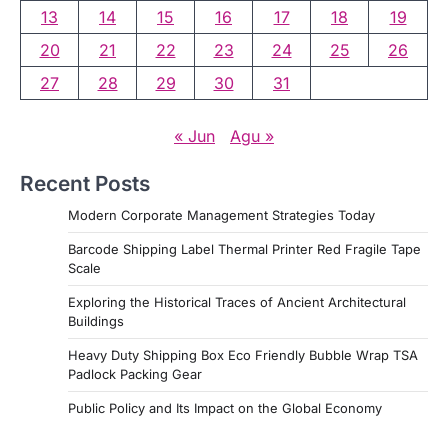
13
14
15
16
17
18
19
20
21
22
23
24
25
26
27
28
29
30
31
« Jun
Agu »
Recent Posts
Modern Corporate Management Strategies Today
Barcode Shipping Label Thermal Printer Red Fragile Tape
Scale
Exploring the Historical Traces of Ancient Architectural
Buildings
Heavy Duty Shipping Box Eco Friendly Bubble Wrap TSA
Padlock Packing Gear
Public Policy and Its Impact on the Global Economy