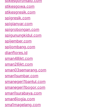
stikesgorontalo.com
stikesgowa.com
stikesgresik.com
spigresik.com
spigianyar.com
spigrobongan.com
spigunungkidul.com
spijember.com
spijombang.com
dianflores.id
sman48jkt.com
sman26jkt.com
sman03semarang.com
sman1sumbar.com
smanegeri1bantul.com
smanegeri1bogor.com
sman1surabaya.com
sman6jogja.com
sma1magelang.com