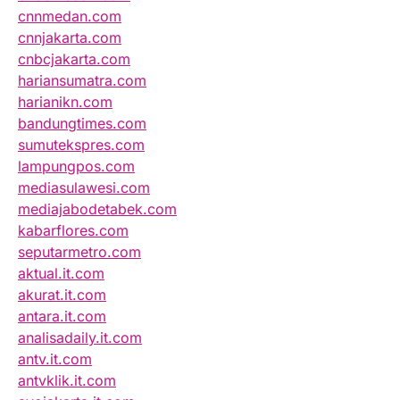
cnnmedan.com
cnnjakarta.com
cnbcjakarta.com
hariansumatra.com
harianikn.com
bandungtimes.com
sumutekspres.com
lampungpos.com
mediasulawesi.com
mediajabodetabek.com
kabarflores.com
seputarmetro.com
aktual.it.com
akurat.it.com
antara.it.com
analisadaily.it.com
antv.it.com
antvklik.it.com