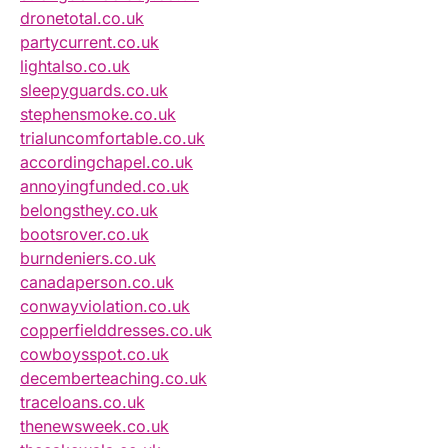
dronetotal.co.uk
partycurrent.co.uk
lightalso.co.uk
sleepyguards.co.uk
stephensmoke.co.uk
trialuncomfortable.co.uk
accordingchapel.co.uk
annoyingfunded.co.uk
belongsthey.co.uk
bootsrover.co.uk
burndeniers.co.uk
canadaperson.co.uk
conwayviolation.co.uk
copperfielddresses.co.uk
cowboysspot.co.uk
decemberteaching.co.uk
traceloans.co.uk
thenewsweek.co.uk