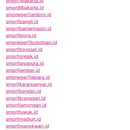
smpn78jakarta.id
smpn88jakarta.id
smpnegeri1ambon.id
smpn1bangil.id
smpn1banjarmasin.id
smpn1biora.id
smpnegeri1bobotsari.id
smpn1boyolali.id
smpn1gresik.id
smpn1jayapura.id
smpn1jember.id
smpnegeri1jepara.id
smpn1karanganyar.id
smpn1kendari.id
smpn1kranggan.id
smpn1lamongan.id
smpn1luwuk.id
smpn1madiun.id
smpn1manokwari.id