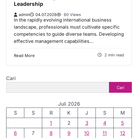
Leadership
admin
04.07.2026
60 Views
In the rapidly evolving international business
landscape, professionals must cultivate specific
competencies to guide diverse teams. Developing
effective management capabilities…
2 min read
Read More
Cari
Cari
Juli 2026
S
S
R
K
J
S
M
1
2
3
4
5
6
7
8
9
10
11
12