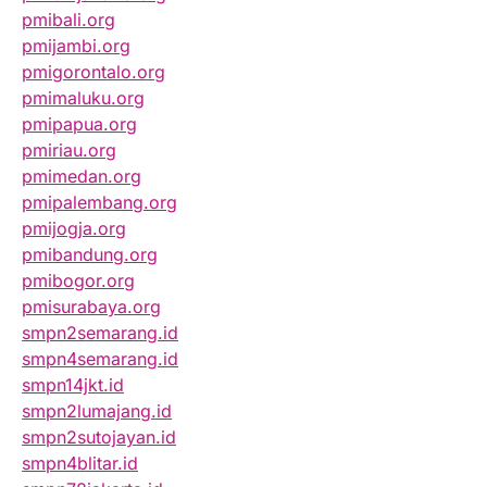
pmibali.org
pmijambi.org
pmigorontalo.org
pmimaluku.org
pmipapua.org
pmiriau.org
pmimedan.org
pmipalembang.org
pmijogja.org
pmibandung.org
pmibogor.org
pmisurabaya.org
smpn2semarang.id
smpn4semarang.id
smpn14jkt.id
smpn2lumajang.id
smpn2sutojayan.id
smpn4blitar.id