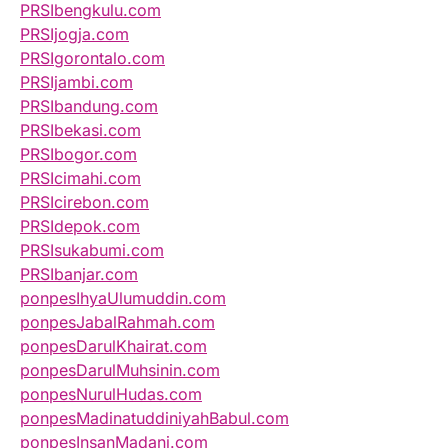
PRSIbengkulu.com
PRSIjogja.com
PRSIgorontalo.com
PRSIjambi.com
PRSIbandung.com
PRSIbekasi.com
PRSIbogor.com
PRSIcimahi.com
PRSIcirebon.com
PRSIdepok.com
PRSIsukabumi.com
PRSIbanjar.com
ponpesIhyaUlumuddin.com
ponpesJabalRahmah.com
ponpesDarulKhairat.com
ponpesDarulMuhsinin.com
ponpesNurulHudas.com
ponpesMadinatuddiniyahBabul.com
ponpesInsanMadani.com