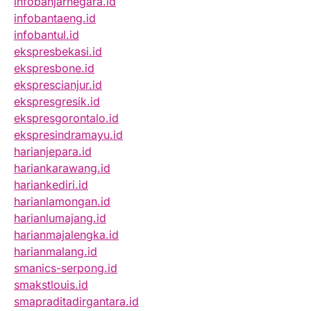
infobanjarnegara.id
infobantaeng.id
infobantul.id
ekspresbekasi.id
ekspresbone.id
eksprescianjur.id
ekspresgresik.id
ekspresgorontalo.id
ekspresindramayu.id
harianjepara.id
hariankarawang.id
hariankediri.id
harianlamongan.id
harianlumajang.id
harianmajalengka.id
harianmalang.id
smanics-serpong.id
smakstlouis.id
smapraditadirgantara.id