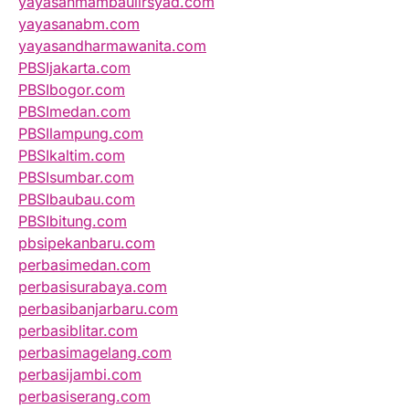
yayasanmambaulirsyad.com
yayasanabm.com
yayasandharmawanita.com
PBSIjakarta.com
PBSIbogor.com
PBSImedan.com
PBSIlampung.com
PBSIkaltim.com
PBSIsumbar.com
PBSIbaubau.com
PBSIbitung.com
pbsipekanbaru.com
perbasimedan.com
perbasisurabaya.com
perbasibanjarbaru.com
perbasiblitar.com
perbasimagelang.com
perbasijambi.com
perbasiserang.com