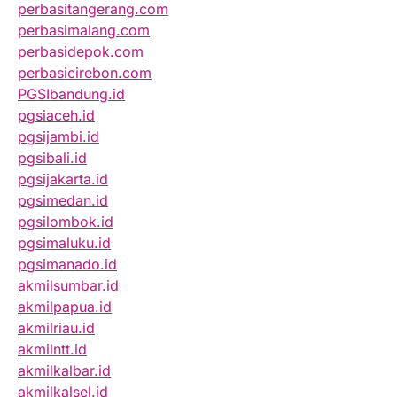
perbasitangerang.com
perbasimalang.com
perbasidepok.com
perbasicirebon.com
PGSIbandung.id
pgsiaceh.id
pgsijambi.id
pgsibali.id
pgsijakarta.id
pgsimedan.id
pgsilombok.id
pgsimaluku.id
pgsimanado.id
akmilsumbar.id
akmilpapua.id
akmilriau.id
akmilntt.id
akmilkalbar.id
akmilkalsel.id