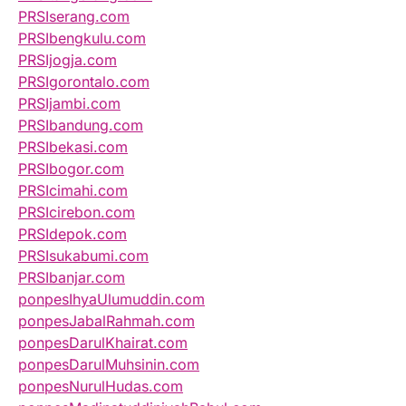
PRSIserang.com
PRSIbengkulu.com
PRSIjogja.com
PRSIgorontalo.com
PRSIjambi.com
PRSIbandung.com
PRSIbekasi.com
PRSIbogor.com
PRSIcimahi.com
PRSIcirebon.com
PRSIdepok.com
PRSIsukabumi.com
PRSIbanjar.com
ponpesIhyaUlumuddin.com
ponpesJabalRahmah.com
ponpesDarulKhairat.com
ponpesDarulMuhsinin.com
ponpesNurulHudas.com