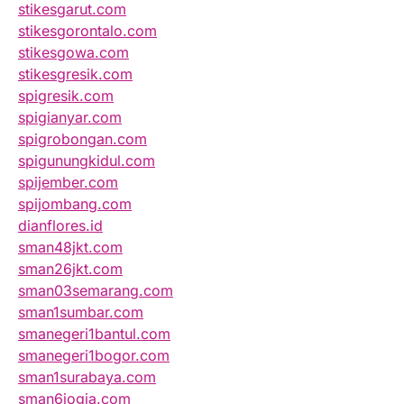
stikesgarut.com
stikesgorontalo.com
stikesgowa.com
stikesgresik.com
spigresik.com
spigianyar.com
spigrobongan.com
spigunungkidul.com
spijember.com
spijombang.com
dianflores.id
sman48jkt.com
sman26jkt.com
sman03semarang.com
sman1sumbar.com
smanegeri1bantul.com
smanegeri1bogor.com
sman1surabaya.com
sman6jogja.com