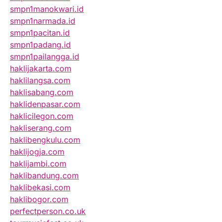
smpn1manokwari.id
smpn1narmada.id
smpn1pacitan.id
smpn1padang.id
smpn1pailangga.id
haklijakarta.com
haklilangsa.com
haklisabang.com
haklidenpasar.com
haklicilegon.com
hakliserang.com
haklibengkulu.com
haklijogja.com
haklijambi.com
haklibandung.com
haklibekasi.com
haklibogor.com
perfectperson.co.uk