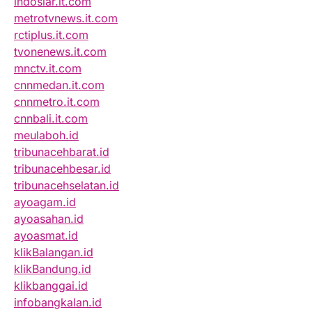
indosiar.it.com
metrotvnews.it.com
rctiplus.it.com
tvonenews.it.com
mnctv.it.com
cnnmedan.it.com
cnnmetro.it.com
cnnbali.it.com
meulaboh.id
tribunacehbarat.id
tribunacehbesar.id
tribunacehselatan.id
ayoagam.id
ayoasahan.id
ayoasmat.id
klikBalangan.id
klikBandung.id
klikbanggai.id
infobangkalan.id