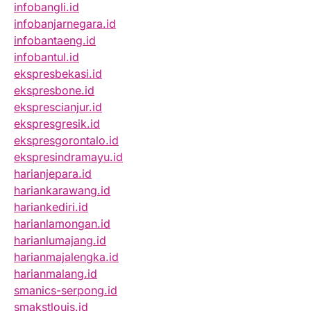
infobangli.id
infobanjarnegara.id
infobantaeng.id
infobantul.id
ekspresbekasi.id
ekspresbone.id
eksprescianjur.id
ekspresgresik.id
ekspresgorontalo.id
ekspresindramayu.id
harianjepara.id
hariankarawang.id
hariankediri.id
harianlamongan.id
harianlumajang.id
harianmajalengka.id
harianmalang.id
smanics-serpong.id
smakstlouis.id