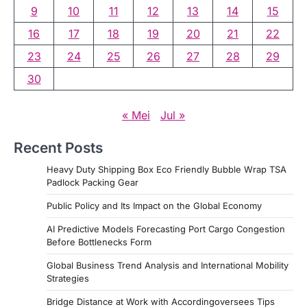
9
10
11
12
13
14
15
16
17
18
19
20
21
22
23
24
25
26
27
28
29
30
« Mei
Jul »
Recent Posts
Heavy Duty Shipping Box Eco Friendly Bubble Wrap TSA
Padlock Packing Gear
Public Policy and Its Impact on the Global Economy
AI Predictive Models Forecasting Port Cargo Congestion
Before Bottlenecks Form
Global Business Trend Analysis and International Mobility
Strategies
Bridge Distance at Work with Accordingoversees Tips