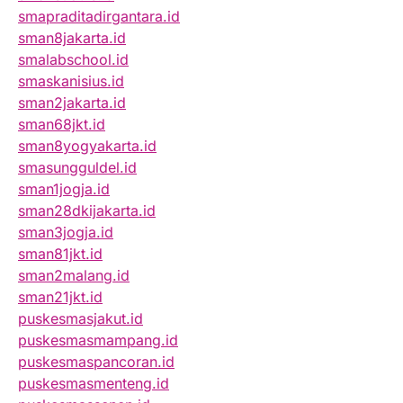
smapraditadirgantara.id
sman8jakarta.id
smalabschool.id
smaskanisius.id
sman2jakarta.id
sman68jkt.id
sman8yogyakarta.id
smasungguldel.id
sman1jogja.id
sman28dkijakarta.id
sman3jogja.id
sman81jkt.id
sman2malang.id
sman21jkt.id
puskesmasjakut.id
puskesmasmampang.id
puskesmaspancoran.id
puskesmasmenteng.id