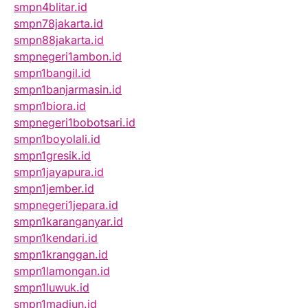
smpn4blitar.id
smpn78jakarta.id
smpn88jakarta.id
smpnegeri1ambon.id
smpn1bangil.id
smpn1banjarmasin.id
smpn1biora.id
smpnegeri1bobotsari.id
smpn1boyolali.id
smpn1gresik.id
smpn1jayapura.id
smpn1jember.id
smpnegeri1jepara.id
smpn1karanganyar.id
smpn1kendari.id
smpn1kranggan.id
smpn1lamongan.id
smpn1luwuk.id
smpn1madiun.id