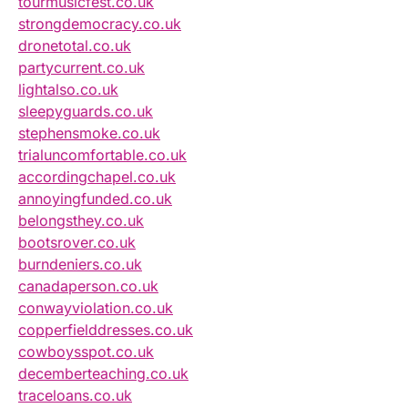
tourmusicfest.co.uk
strongdemocracy.co.uk
dronetotal.co.uk
partycurrent.co.uk
lightalso.co.uk
sleepyguards.co.uk
stephensmoke.co.uk
trialuncomfortable.co.uk
accordingchapel.co.uk
annoyingfunded.co.uk
belongsthey.co.uk
bootsrover.co.uk
burndeniers.co.uk
canadaperson.co.uk
conwayviolation.co.uk
copperfielddresses.co.uk
cowboysspot.co.uk
decemberteaching.co.uk
traceloans.co.uk