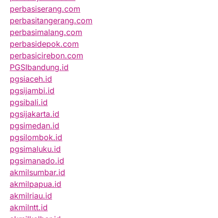
perbasiserang.com
perbasitangerang.com
perbasimalang.com
perbasidepok.com
perbasicirebon.com
PGSIbandung.id
pgsiaceh.id
pgsijambi.id
pgsibali.id
pgsijakarta.id
pgsimedan.id
pgsilombok.id
pgsimaluku.id
pgsimanado.id
akmilsumbar.id
akmilpapua.id
akmilriau.id
akmilntt.id