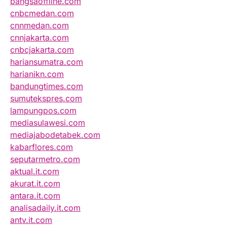
bangsaoffline.com
cnbcmedan.com
cnnmedan.com
cnnjakarta.com
cnbcjakarta.com
hariansumatra.com
harianikn.com
bandungtimes.com
sumutekspres.com
lampungpos.com
mediasulawesi.com
mediajabodetabek.com
kabarflores.com
seputarmetro.com
aktual.it.com
akurat.it.com
antara.it.com
analisadaily.it.com
antv.it.com