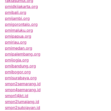
faktasumut.org
pmidkijakarta.org
pmibali.org
pmijambi.org
pmigorontalo.org
pmimaluku.org
pmipapua.org
pmiriau.org
pmimedan.org
pmipalembang.org
pmijogja.org
pmibandung.org
pmibogor.org
pmisurabaya.org
smpn2semarang.id
smpn4semarang.id
smpn14jkt.id
smpn2lumajang.id
smpn2sutojayan.id