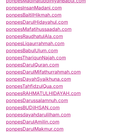
ponpesMadinatuddiniyahBabul.com
ponpesInsanMadani.com
ponpesBaitilHikmah.com
ponpesDarulHidayahul.com
ponpesMafatihussaadah.com
ponpesRaudhatulAla.com
ponpesLiqaurrahmah.com
ponpesBabulUlum.com
ponpesThariqunNajah.com
ponpesDarulQuran.com
ponpesDarulMifathurrahmah.com
ponpesDayahSyaikhuna.com
ponpesTahfidzulQua.com
ponpesRAHMATULHIDAYAH.com
ponpesDarussalamnuh.com
ponpesBUDiIHSAN.com
ponpesdayahdarulilham.com
ponpesDarulAmilin.com
ponpesDarulMakmur.com