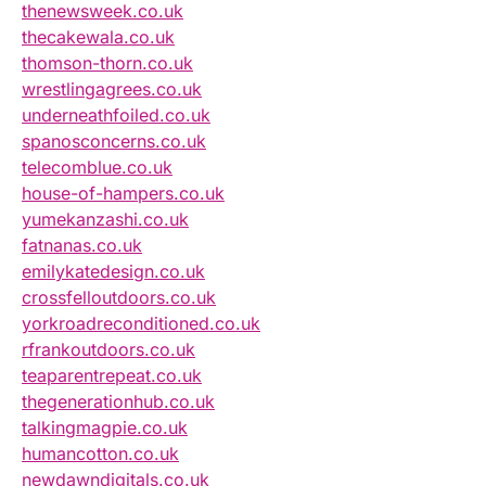
thenewsweek.co.uk
thecakewala.co.uk
thomson-thorn.co.uk
wrestlingagrees.co.uk
underneathfoiled.co.uk
spanosconcerns.co.uk
telecomblue.co.uk
house-of-hampers.co.uk
yumekanzashi.co.uk
fatnanas.co.uk
emilykatedesign.co.uk
crossfelloutdoors.co.uk
yorkroadreconditioned.co.uk
rfrankoutdoors.co.uk
teaparentrepeat.co.uk
thegenerationhub.co.uk
talkingmagpie.co.uk
humancotton.co.uk
newdawndigitals.co.uk