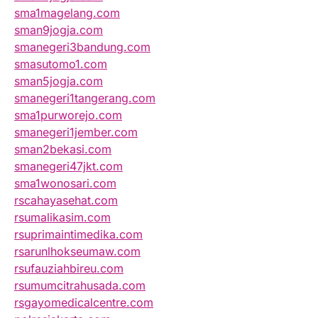
sma1magelang.com
sman9jogja.com
smanegeri3bandung.com
smasutomo1.com
sman5jogja.com
smanegeri1tangerang.com
sma1purworejo.com
smanegeri1jember.com
sman2bekasi.com
smanegeri47jkt.com
sma1wonosari.com
rscahayasehat.com
rsumalikasim.com
rsuprimaintimedika.com
rsarunlhokseumaw.com
rsufauziahbireu.com
rsumumcitrahusada.com
rsgayomedicalcentre.com