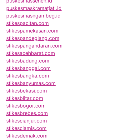
puskesmassenen.id
puskesmaskramatjati.id
puskesmasngambeg.id
stikespacitan.com
stikespamekasan.com
stikespandeglang.com
stikespangandaran.com
stikesacehbarat.com
stikesbadung.com
stikesbanggai.com
stikesbangka.com
stikesbanyumas.com
stikesbekasi.com
stikesblitar.com
stikesbogor.com
stikesbrebes.com
stikescianjur.com
stikesciamis.com
stikesdemak.com