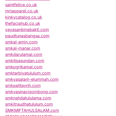
saintfelice.co.uk
mrjapparel.co.uk
kinkycatalog.co.uk
thefaciahub.co.uk
yayasanbinabakti.com
paudtunasbangsa.com
smkal-amin.com
smkal-manar.com
smkdarulamal.com
smkitpasundan.com
smkpgrikamal.com
smktarbiyatululum.com
smkyasalam-elummah.com
smkpelitaynh.com
smkyasinacigombong.com
smknahdatululama.com
smkitraudhatululum.com
SMKMIFTAHULSALAM.com