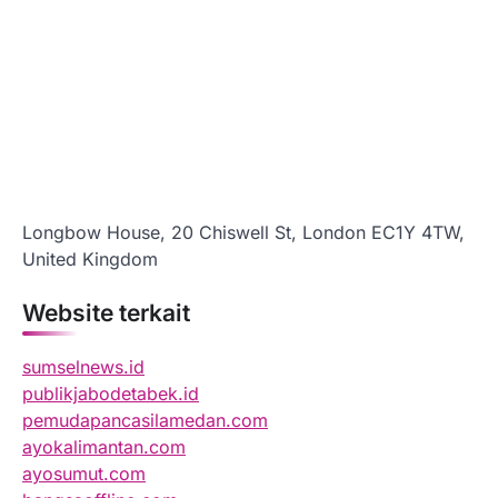
Longbow House, 20 Chiswell St, London EC1Y 4TW,
United Kingdom
Website terkait
sumselnews.id
publikjabodetabek.id
pemudapancasilamedan.com
ayokalimantan.com
ayosumut.com