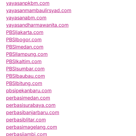
yayasanpkbm.com
yayasanmambaulirsyad.com
yayasanabm.com
yayasandharmawanita.com
PBSIjakarta.com
PBSIbogor.com
PBSImedan.com
PBSIlampung.com
PBSIkaltim.com
PBSIsumbar.com
PBSIbaubau.com
PBSIbitung.com
pbsipekanbaru.com
perbasimedan.com
perbasisurabaya.com
perbasibanjarbaru.com
perbasiblitar.com
perbasimagelang.com
perbasijambi.com